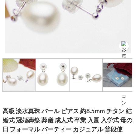
高級 淡水真珠 パール ピアス 約8.5mm チタン 結
婚式 冠婚葬祭 葬儀 成人式 卒業 入園 入学式 母の
日 フォーマル パーティー カジュアル 普段使