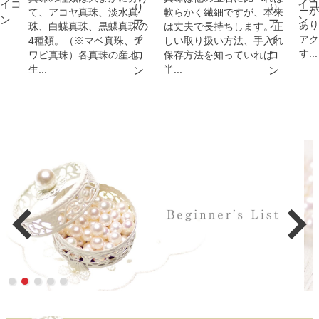
ーが
て、アコヤ真珠、淡水真
軟らかく繊細ですが、本来
あり
珠、白蝶真珠、黒蝶真珠の
は丈夫で長持ちします。正
アク
4種類。（※マベ真珠、ア
しい取り扱い方法、手入れ
す...
ワビ真珠）各真珠の産地、
保存方法を知っていれば
生...
半...