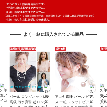
よく一緒に購入されている商品
送料無料
翌日配達可能
送料無料
送料
パール ロングネックレス
アコヤ真珠 パール ピア
パー
高級 淡水真珠 超ロング
ス 一粒 スタッドピアス
真珠