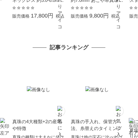
ネックレス 約5.0-6.0mm
約7.0mm あこや本真珠
ス 
200cm シンチュウ 結婚
ホワイトゴールド K14W
ール
式 冠婚葬祭 本真珠 成人
G 結婚式 葬儀 冠婚葬祭
結婚
17,800円
9,800円
販売価格
税込
販売価格
税込
販売
式 卒業式 入学式 母の日
成人式 卒業式 入学式 母
卒業
プレゼント カジュアル 6
の日 プレゼント フォー
レゼ
月誕生石 金属アレルギー
マル
石 
対応 オーバルライス 真
ー
記事ランキング
珠 ギフト
真珠の4大種類+2の産地
真珠の手入れ、保管方
夏
や特徴
法、糸替えのタイミング
夏場
りが
真珠の種類は大まかに分け
真珠は他の宝石に比べれば