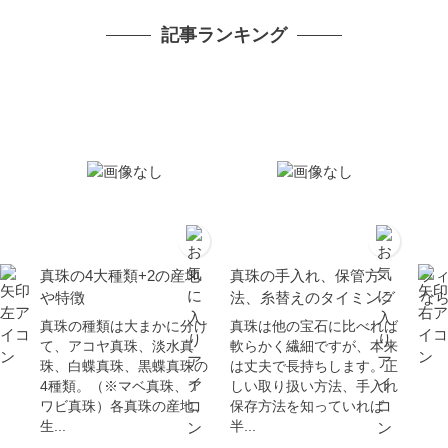
ギフト フォーマル カジ
金属アレルギー対応
属
記事ランキング
ュアル 普段使い 金属ア
レルギー対応 贈り物 6月
誕生石
真珠の4大種類+2の産地
真珠の手入れ、保管方
フ
や特徴
法、糸替えのタイミング
な
真珠の種類は大まかに分け
真珠は他の宝石に比べれば
て、アコヤ真珠、淡水真
軟らかく繊細ですが、本来
珠、白蝶真珠、黒蝶真珠の
は丈夫で長持ちします。正
4種類。（※マベ真珠、ア
しい取り扱い方法、手入れ
ワビ真珠）各真珠の産地、
保存方法を知っていれば
生...
半...