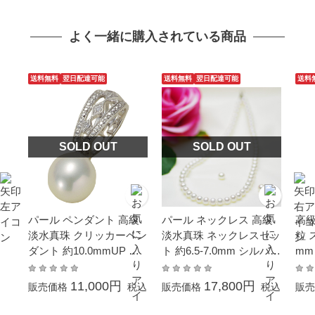
よく一緒に購入されている商品
送料無料
翌日配達可能
送料無料
翌日配達可能
送料
SOLD OUT
SOLD OUT
パール ペンダント 高級
パール ネックレス 高級
高級
淡水真珠 クリッカーペン
淡水真珠 ネックレスセッ
粒 
ダント 約10.0mmUP シ
ト 約6.5-7.0mm シルバー
mm
ルバー SV ニアラウンド
SV フォーマル 結婚式 冠
14
結婚式 冠婚葬祭 成人式
婚葬祭 成人式 卒業 入園
クリ
11,000円
17,800円
販売価格
税込
販売価格
税込
販売
卒業 入園 入学式 母の日
入学式 母の日 プレゼン
ント
プレゼント 大粒 大ぶり
ト カジュアル普段使い
カジ