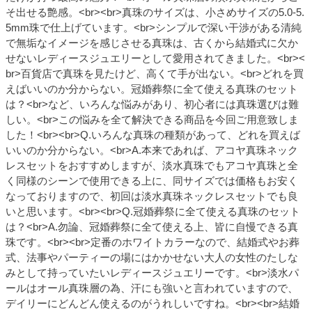
そ出せる艶感。<br><br>真珠のサイズは、小さめサイズの5.0-5.
5mm珠で仕上げています。<br>シンプルで深い干渉がある清純
で無垢なイメージを感じさせる真珠は、古くから結婚式に欠か
せないレディースジュエリーとして愛用されてきました。<br><
br>百貨店で真珠を見たけど、高くて手が出ない。<br>どれを買
えばいいのか分からない。冠婚葬祭に全て使える真珠のセット
は？<br>など、いろんな悩みがあり、初心者には真珠選びは難
しい。<br>この悩みを全て解決できる商品を今回ご用意致しま
した！<br><br>Q.いろんな真珠の種類があって、どれを買えば
いいのか分からない。<br>A.本来であれば、アコヤ真珠ネック
レスセットをおすすめしますが、淡水真珠でもアコヤ真珠と全
く同様のシーンで使用できる上に、同サイズでは価格もお安く
なっておりますので、初回は淡水真珠ネックレスセットでも良
いと思います。<br><br>Q.冠婚葬祭に全て使える真珠のセット
は？<br>A.勿論、冠婚葬祭に全て使える上、皆に自慢できる真
珠です。<br><br>定番のホワイトカラーなので、結婚式やお葬
式、法事やパーティーの場にはかかせない大人の女性のたしな
みとして持っていたいレディースジュエリーです。<br>淡水パ
ールはオール真珠層の為、汗にも強いと言われていますので、
デイリーにどんどん使えるのがうれしいですね。<br><br>結婚