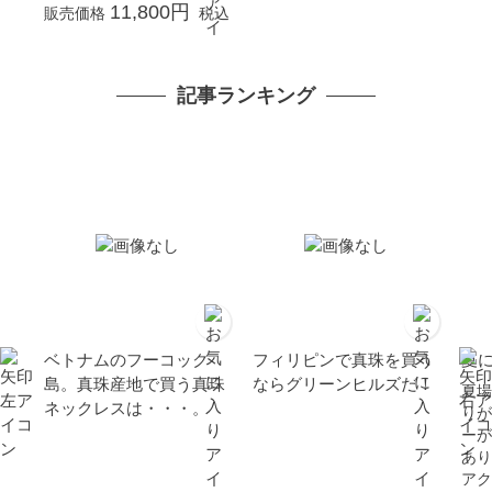
クリスマス Xmas プレゼ
11,800円
販売価格
税込
ント 大粒 大ぶり 本真珠
カジュアル 6月誕生石 金
属アレルギー対応
記事ランキング
ベトナムのフーコック
フィリピンで真珠を買う
夏
島。真珠産地で買う真珠
ならグリーンヒルズだ！
夏場
ネックレスは・・・。
りが
ーが
あり
アク