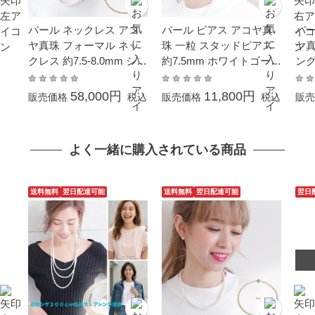
パール ネックレス アコ
パール ピアス アコヤ真
パー
ヤ真珠 フォーマル ネッ
珠 一粒 スタッドピアス
ヤ真
クレス 約7.5-8.0mm シル
約7.5mm ホワイトゴール
ング
バー SV 結婚式 葬儀 冠
ド K14WG 結婚式 冠婚葬
SV
婚葬祭 本真珠 成人式 卒
祭 あこや本真珠 成人式
珠 
58,000円
11,800円
販売価格
税込
販売価格
税込
販売
業式 入学式 母の日 プレ
卒業 入園 入学式 母の日
学式
ゼント カジュアル 6月誕
プレゼント ギフト 贈り
ギフ
生石 一番人気 サイズ
物 カジュアル 6月誕生石
ル 6月
よく一緒に購入されている商品
金属アレルギー対応
ギ
送料無料
翌日配達可能
送料無料
翌日配達可能
翌日