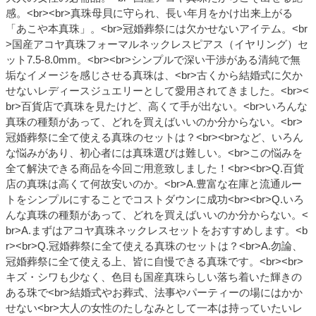
感。<br><br>真珠母貝に守られ、長い年月をかけ出来上がる
「あこや本真珠」。<br>冠婚葬祭には欠かせないアイテム。<br
>国産アコヤ真珠フォーマルネックレスピアス（イヤリング）セ
ット7.5-8.0mm。<br><br>シンプルで深い干渉がある清純で無
垢なイメージを感じさせる真珠は、<br>古くから結婚式に欠か
せないレディースジュエリーとして愛用されてきました。<br><
br>百貨店で真珠を見たけど、高くて手が出ない。<br>いろんな
真珠の種類があって、どれを買えばいいのか分からない。<br>
冠婚葬祭に全て使える真珠のセットは？<br><br>など、いろん
な悩みがあり、初心者には真珠選びは難しい。<br>この悩みを
全て解決できる商品を今回ご用意致しました！<br><br>Q.百貨
店の真珠は高くて何故安いのか。<br>A.豊富な在庫と流通ルー
トをシンプルにすることでコストダウンに成功<br><br>Q.いろ
んな真珠の種類があって、どれを買えばいいのか分からない。<
br>A.まずはアコヤ真珠ネックレスセットをおすすめします。<b
r><br>Q.冠婚葬祭に全て使える真珠のセットは？<br>A.勿論、
冠婚葬祭に全て使える上、皆に自慢できる真珠です。<br><br>
キズ・シワも少なく、色目も国産真珠らしい落ち着いた輝きの
ある珠で<br>結婚式やお葬式、法事やパーティーの場にはかか
せない<br>大人の女性のたしなみとして一本は持っていたいレ