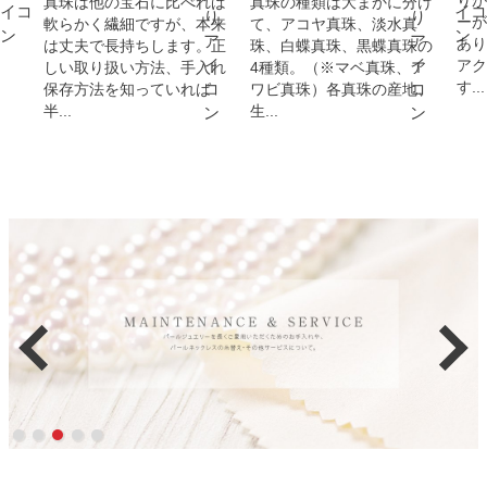
りが
真珠は他の宝石に比べれば
真珠の種類は大まかに分け
ーが
軟らかく繊細ですが、本来
て、アコヤ真珠、淡水真
あり
は丈夫で長持ちします。正
珠、白蝶真珠、黒蝶真珠の
アク
しい取り扱い方法、手入れ
4種類。（※マベ真珠、ア
す...
保存方法を知っていれば
ワビ真珠）各真珠の産地、
半...
生...