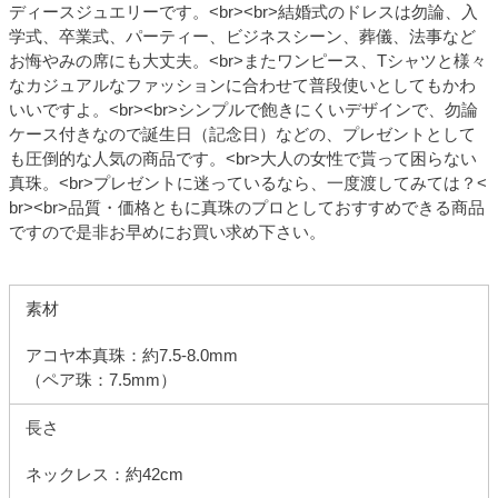
ディースジュエリーです。<br><br>結婚式のドレスは勿論、入
学式、卒業式、パーティー、ビジネスシーン、葬儀、法事など
お悔やみの席にも大丈夫。<br>またワンピース、Tシャツと様々
なカジュアルなファッションに合わせて普段使いとしてもかわ
いいですよ。<br><br>シンプルで飽きにくいデザインで、勿論
ケース付きなので誕生日（記念日）などの、プレゼントとして
も圧倒的な人気の商品です。<br>大人の女性で貰って困らない
真珠。<br>プレゼントに迷っているなら、一度渡してみては？<
br><br>品質・価格ともに真珠のプロとしておすすめできる商品
ですので是非お早めにお買い求め下さい。
素材
アコヤ本真珠：約7.5-8.0mm
（ペア珠：7.5mm）
長さ
ネックレス：約42cm