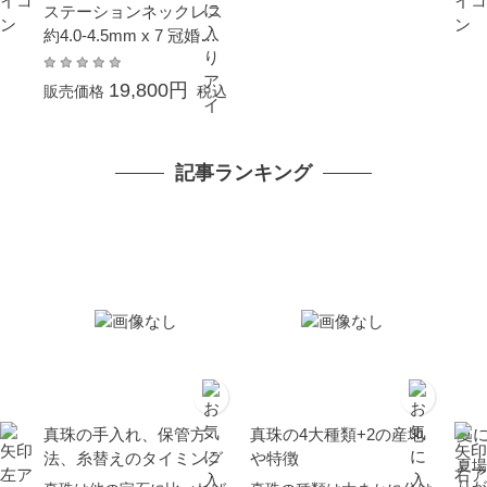
ステーションネックレス
約4.0-4.5mm x 7 冠婚葬
祭 結婚式 卒業 入園 入学
式 母の日 ホワイトデー
19,800円
販売価格
税込
プレゼント 金属アレルギ
ー対応 カジュアル 普段
使い イエローゴールド K
記事ランキング
10
真珠の手入れ、保管方
真珠の4大種類+2の産地
夏
法、糸替えのタイミング
や特徴
夏場