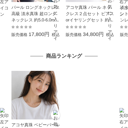
パール ロングネックレス
アコヤ真珠 パール ネッ
淡水
高級 淡水真珠 超ロング
クレス２点セット ピアス
ント
ネックレス 約5.0-6.0mm
orイヤリングセット 約7.
ン
200cm シンチュウ 結婚
0-7.5mm シルバー SV 冠
式 冠婚葬祭 本真珠 成人
婚葬祭 結婚式 あこや 真
17,800円
34,800円
販売価格
税込
販売価格
税込
販売
式 卒業式 入学式 母の日
珠 卒業式 入学式 母の日
プレゼント カジュアル 6
プレゼント 本真珠 カジ
月誕生石 金属アレルギー
ュアル ギフト
商品ランキング
対応 オーバルライス 真
珠 ギフト
アコヤ真珠 ベビーパール