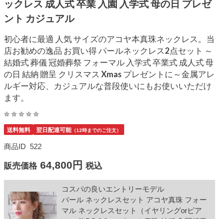
ックレス 成人式 卒業 入園 入学式 母の日 プレゼ
ント カジュアル
初心者に最適 人気 サイズのアコヤ本真珠ネックレス。当
店お勧めの逸品 お買い得 パールネックレス2点セット ～
結婚式 葬儀 冠婚葬祭 フォーマル 入学式 卒業式 成人式 母
の日 結納 贈呈 クリスマス Xmas プレゼントに～金属アレ
ルギー対応、カジュアルな普段使いにもお使いいただけ
ます。
送料無料
翌日配達可能
（12時までのご注文）
商品ID
522
64,800円
販売価格
税込
コスパの良いエントリーモデル
パール ネックレスセット アコヤ真珠 フォー
マル ネックレスセット（イヤリングorピア