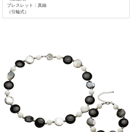
ブレスレット：真鍮
（引輪式）