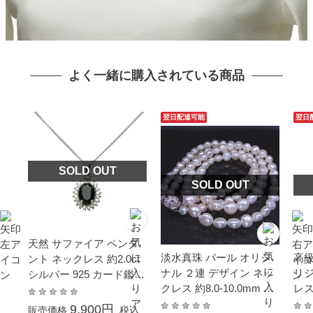
よく一緒に購入されている商品
翌日配達可能
翌日
SOLD OUT
SOLD OUT
天然 サファイア ペンダ
淡水真珠 パール オリジ
高級
ント ネックレス 約2.0ct
ナル ２連 デザイン ネッ
リ
シルバー 925 カード鑑別
クレス 約8.0-10.0mm シ
レス
付
ルバー SV 真珠 パール
ー 
9,900円
販売価格
税込