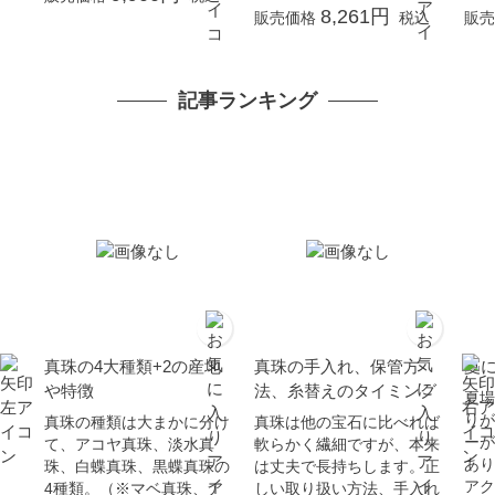
ギフト プレゼント
8,261円
販売価格
税込
販売
記事ランキング
真珠の4大種類+2の産地
真珠の手入れ、保管方
夏
や特徴
法、糸替えのタイミング
夏場
りが
真珠の種類は大まかに分け
真珠は他の宝石に比べれば
ーが
て、アコヤ真珠、淡水真
軟らかく繊細ですが、本来
あり
珠、白蝶真珠、黒蝶真珠の
は丈夫で長持ちします。正
アク
4種類。（※マベ真珠、ア
しい取り扱い方法、手入れ