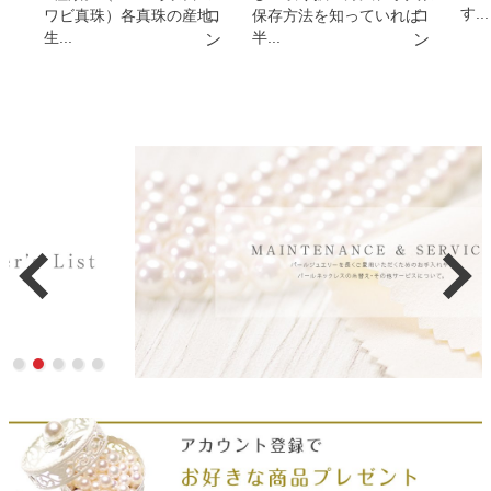
す...
ワビ真珠）各真珠の産地、
保存方法を知っていれば
生...
半...