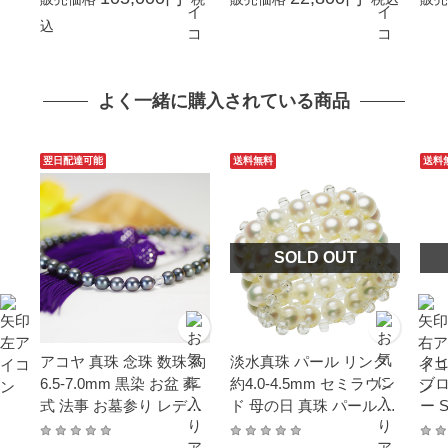
ゼント 本真珠 カジュア
ォーマル 本真珠 成人式
真珠
込
ル 6月誕生石 金属アレル
卒業式 入学式 プレゼン
式 
ギー対応
ト カジュアル 6月誕生石
ル 
金属アレルギー対応 カー
ギ
よく一緒に購入されている商品
ド花珠鑑別書付
書
翌日配達可能
送料無料
送料
SOLD OUT
アコヤ 真珠 念珠 数珠 約
淡水真珠 パール リング
タヒ
6.5-7.0mm 黒染 お盆 葬
約4.0-4.5mm セミラウン
ブロ
式 法事 お墓参り レディ
ド 母の日 真珠 パール 母
ー 
ース フォーマル
の日 ギフト プレゼント
パー