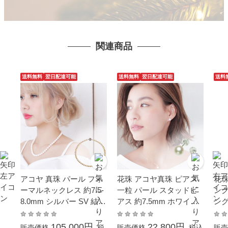
関連商品
送料無料
翌日配達可能
送料無料
翌日配達可能
送料
アコヤ 真珠 パール フォ
花珠 アコヤ真珠 ピアス
花珠
ーマルネックレス 約7.5-
一粒 パール スタッドピ
ング
8.0mm シルバー SV 結婚
アス 約7.5mm ホワイト
ング
式 冠婚葬祭 成人式 卒業
ゴールド K14WG 結婚式
SV
入園 入学式 母の日 プレ
母の日 葬儀 冠婚葬祭 フ
冠婚
105,000円
22,800円
販売価格
税
販売価格
税込
販売