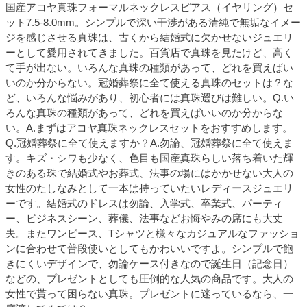
国産アコヤ真珠フォーマルネックレスピアス（イヤリング）セ
ット7.5-8.0mm。シンプルで深い干渉がある清純で無垢なイメー
ジを感じさせる真珠は、古くから結婚式に欠かせないジュエリ
ーとして愛用されてきました。百貨店で真珠を見たけど、高く
て手が出ない。いろんな真珠の種類があって、どれを買えばい
いのか分からない。冠婚葬祭に全て使える真珠のセットは？な
ど、いろんな悩みがあり、初心者には真珠選びは難しい。Q.い
ろんな真珠の種類があって、どれを買えばいいのか分からな
い。A.まずはアコヤ真珠ネックレスセットをおすすめします。
Q.冠婚葬祭に全て使えますか？A.勿論、冠婚葬祭に全て使えま
す。キズ・シワも少なく、色目も国産真珠らしい落ち着いた輝
きのある珠で結婚式やお葬式、法事の場にはかかせない大人の
女性のたしなみとして一本は持っていたいレディースジュエリ
ーです。結婚式のドレスは勿論、入学式、卒業式、パーティ
ー、ビジネスシーン、葬儀、法事などお悔やみの席にも大丈
夫。またワンピース、Tシャツと様々なカジュアルなファッショ
ンに合わせて普段使いとしてもかわいいですよ。シンプルで飽
きにくいデザインで、勿論ケース付きなので誕生日（記念日）
などの、プレゼントとしても圧倒的な人気の商品です。大人の
女性で貰って困らない真珠。プレゼントに迷っているなら、一