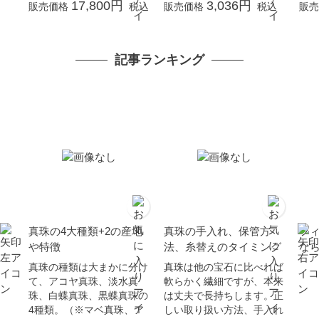
ト
17,800円
3,036円
販売価格
税込
販売価格
税込
販売
記事ランキング
真珠の4大種類+2の産地
真珠の手入れ、保管方
フ
や特徴
法、糸替えのタイミング
な
真珠の種類は大まかに分け
真珠は他の宝石に比べれば
て、アコヤ真珠、淡水真
軟らかく繊細ですが、本来
珠、白蝶真珠、黒蝶真珠の
は丈夫で長持ちします。正
4種類。（※マベ真珠、ア
しい取り扱い方法、手入れ