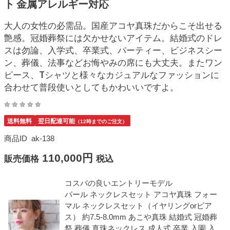
ト 金属アレルギー対応
大人の女性の必需品。国産アコヤ真珠だからこそ出せる
艶感。冠婚葬祭には欠かせないアイテム。結婚式のドレ
スは勿論、入学式、卒業式、パーティー、ビジネスシー
ン、葬儀、法事などお悔やみの席にも大丈夫。またワン
ピース、Tシャツと様々なカジュアルなファッションに
合わせて普段使いとしてもかわいいですよ。
送料無料
翌日配達可能
（12時までのご注文）
商品ID
ak-138
110,000円
販売価格
税込
コスパの良いエントリーモデル
パール ネックレスセット アコヤ真珠 フォー
マル ネックレスセット（イヤリングorピア
ス） 約7.5-8.0mm あこや真珠 結婚式 冠婚葬
祭 葬儀 真珠ネックレス 成人式 卒業 入園 入