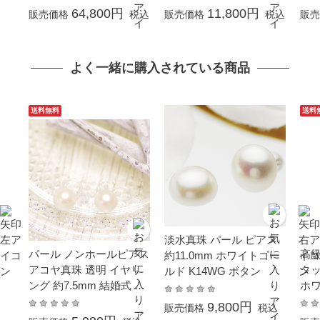
8.0mm あこや真珠 結婚
祭 あこや本真珠 成人式
珠 
64,800円
11,800円
販売価格
税込
販売価格
税込
販売
式 冠婚葬祭 葬儀 真珠ネ
卒業 入園 入学式 母の日
学式
ックレス 成人式 卒業 入
プレゼント ギフト 贈り
ギフ
園 入学式 母の日 プレゼ
物 カジュアル 6月誕生石
ル 6月
よく一緒に購入されている商品
ント カジュアル
金属アレルギー対応
ギ
送料無料
送料
淡水真珠 パール ピアス
パール ノンホールピアス
高級
約11.0mm ホワイトゴー
アコヤ真珠 透明 イヤリ
タッ
ルド K14WG ボタン
ング 約7.5mm 結婚式 葬
ホワ
儀 冠婚葬祭 成人式 卒業
G
9,800円
販売価格
税込
入園 入学式 母の日 ホワ