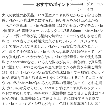
おすすめポイント
大人の女性の必需品。<br>国産アコヤ真珠だからこそ出せる艶
感。<br><br>真珠母貝に守られ、長い年月をかけ出来上がる
「あこや本真珠」。<br>冠婚葬祭には欠かせないアイテム。<br
>国産アコヤ真珠フォーマルネックレス7.5-8.0mm。<br><br>シ
ンプルで深い干渉がある清純で無垢なイメージを感じさせる真
珠は、<br>古くから結婚式に欠かせないレディースジュエリー
として愛用されてきました。<br><br>百貨店で真珠を見たけ
ど、高くて手が出ない。<br>いろんな真珠の種類があって、ど
れを買えばいいのか分からない。<br>冠婚葬祭に全て使える真
珠は？<br><br>など、いろんな悩みがあり、初心者には真珠選
びは難しい。<br>この悩みを全て解決できる商品を今回ご用意
致しました！<br><br>Q.百貨店の真珠は高くて何故安いのか。<
br>A.豊富な在庫と流通ルートをシンプルにすることでコストダ
ウンに成功<br><br>Q.いろんな真珠の種類があって、どれを買
えばいいのか分からない。<br>A.まずはアコヤ真珠ネックレス
をおすすめします。<br><br>Q.冠婚葬祭に全て使える真珠は？<
br>A.勿論、冠婚葬祭に全て使える上、皆に自慢できる真珠で
す。<br><br>キズ・シワも少なく、色目も国産真珠らしい落ち