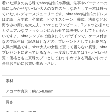
着いた輝きのある珠で<br>結婚式や葬儀、法事やパーティーの
場にはかかせない<br>大人の女性のたしなみとして一本は持っ
ていたいレディースジュエリーです。<br><br>結婚式のドレス
は勿論、入学式、卒業式、ビジネスシーン、葬式、法事などお
悔やみの席にも大丈夫。<br>またワンピース、Tシャツと様々な
カジュアルなファッションに合わせて普段使いとしてもかわい
いですよ。<br>シンプルで飽きにくいデザインで、ケース付き
なので誕生日（記念日）などの、プレゼントとしても圧倒的な
人気の商品です。<br>大人の女性で貰って困らない真珠。<br>
プレゼントに迷っているなら、一度渡してみては？<br><br>品
質・価格ともに真珠のプロとしておすすめできる商品ですので
是非お早めにお買い求め下さい。
素材
アコヤ本真珠：約7.5-8.0mm
長さ