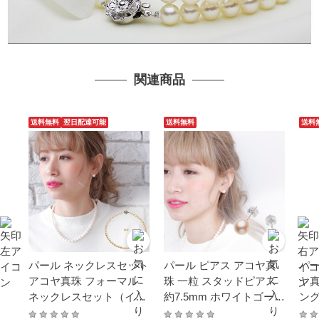
関連商品
送料無料
翌日配達可能
送料無料
送料
パール ネックレスセット
パール ピアス アコヤ真
パー
アコヤ真珠 フォーマル
珠 一粒 スタッドピアス
ヤ真
ネックレスセット（イヤ
約7.5mm ホワイトゴール
ング
リングorピアス） 約7.5-
ド K14WG 結婚式 冠婚葬
SV