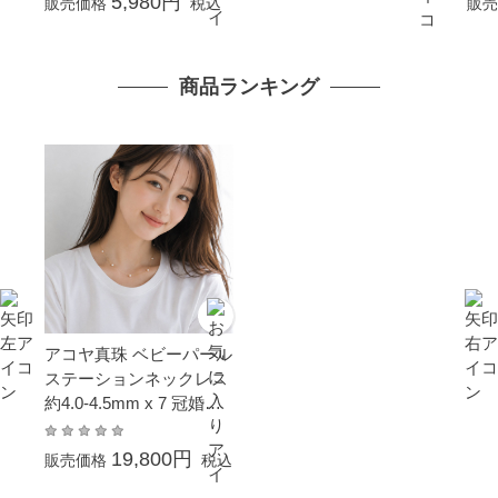
5,980円
販売価格
税込
販売
イトデーお返し プレゼン
ト ギフト イヤーカフ
商品ランキング
アコヤ真珠 ベビーパール
ステーションネックレス
約4.0-4.5mm x 7 冠婚葬
祭 結婚式 卒業 入園 入学
式 母の日 ホワイトデー
19,800円
販売価格
税込
プレゼント 金属アレルギ