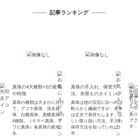
ー対応 カジュアル 普段
使い イエローゴールド K
記事ランキング
10
真珠の4大種類+2の産地
真珠の手入れ、保管方
夏
や特徴
法、糸替えのタイミング
夏場
りが
真珠の種類は大まかに分け
真珠は他の宝石に比べれば
ーが
て、アコヤ真珠、淡水真
軟らかく繊細ですが、本来
あり
珠、白蝶真珠、黒蝶真珠の
は丈夫で長持ちします。正
アク
4種類。（※マベ真珠、ア
しい取り扱い方法、手入れ
す...
ワビ真珠）各真珠の産地、
保存方法を知っていれば
生...
半...