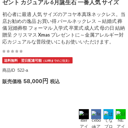
ゼント カジュアル 6月誕生石 一番人気 サイズ
初心者に最適 人気 サイズのアコヤ本真珠ネックレス。当
店お勧めの逸品 お買い得 パールネックレス ～結婚式 葬
儀 冠婚葬祭 フォーマル 入学式 卒業式 成人式 母の日 結納
贈呈 クリスマス Xmas プレゼントに～金属アレルギー対
応カジュアルな普段使いにもお使いいただけます。
送料無料
翌日配達可能
（12時までのご注文）
商品ID
522-a
58,000円
販売価格
税込