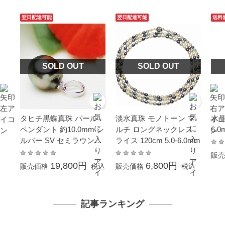
翌日配達可能
翌日配達可能
送料
SOLD OUT
SOLD OUT
タヒチ黒蝶真珠 パール
淡水真珠 モノトーン マ
水晶
ペンダント 約10.0mm シ
ルチ ロングネックレス
6.
ルバー SV セミラウンド
ライス 120cm 5.0-6.0mm
～ドロップ
販売
19,800円
6,800円
販売価格
税込
販売価格
税込
記事ランキング