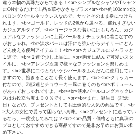
違う本物の真珠だからできる！<br>シンプルなシャツやTシャツ
にONするだけで上品＆華やかさをプラス<br><br>約100cmの淡
水ロングパールネックレスなので、サッとそのまま身につけら
れます。<br>ゴールド、レッドの2色から選べる、崩れすぎない
カジュアルタイプ。<br>ゴージャスな装いにはもちろん、カジ
ュアルなファッションに上質パールをナチュラルに着こなすの
がおしゃれ。<br>淡水パールは汗にも強いからデイリーにどん
どん使える便利アイテム！！<br><br>カジュアルにジャラッと
１連で。<br>２連で少し上品に。<br>胸元に結んで可愛いスタ
イルに。<br>アレンジ次第で様々なファッションを楽しめま
す。<br>世界に二つとないケシパールをふんだんに使用してい
ますので、飽きることなく長く使えます。<br><br>クリッカー
付なので、2連3連とチョウーカー風に巻くのも<br>ボリューム
があっておしゃれですよ。<br><br>淡水パールロングネックレ
スはお役立ち度１００％です。<br><br>また、誕生日（記念
日）などの、プレゼントとしても圧倒的な人気の商品です。<br
>大人の女性で貰って困らない真珠。<br>プレゼントに迷ってい
るなら、一度渡してみては？<br><br>品質・価格ともに真珠の
プロとしておすすめできる商品ですので是非お早めにお買い求
め下さい。