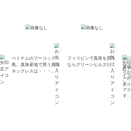
ベトナムのフーコック
フィリピンで真珠を買う
夏
島。真珠産地で買う真珠
ならグリーンヒルズだ！
夏場
ネックレスは・・・。
りが
ーが
あり
アク
す...