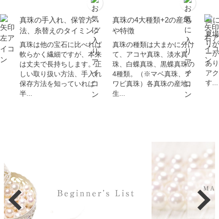
真珠の手入れ、保管方
真珠の4大種類+2の産地
夏
法、糸替えのタイミング
や特徴
夏場
りが
真珠は他の宝石に比べれば
真珠の種類は大まかに分け
ーが
軟らかく繊細ですが、本来
て、アコヤ真珠、淡水真
あり
は丈夫で長持ちします。正
珠、白蝶真珠、黒蝶真珠の
アク
しい取り扱い方法、手入れ
4種類。（※マベ真珠、ア
す...
保存方法を知っていれば
ワビ真珠）各真珠の産地、
半...
生...