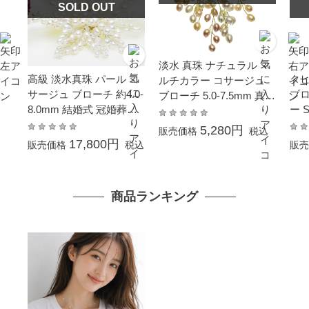
SOLD OUT
淡水 真珠 ナチュラル マ
高級 淡水真珠 パール コ
タヒ
ルチカラー コサージュ
サージュ ブローチ 約4.0-
ブロ
ブローチ 5.0-7.5mm 真珠
8.0mm 結婚式 冠婚葬祭
ー 
パール ギフト プレゼン
成人式 卒業式 入学式 母
ト
5,280円
販売価格
税込
の日 プレゼント 大ぶり
17,800円
販売価格
税込
販売
ギフト 贈り物 フォーマ
ル
商品ランキング