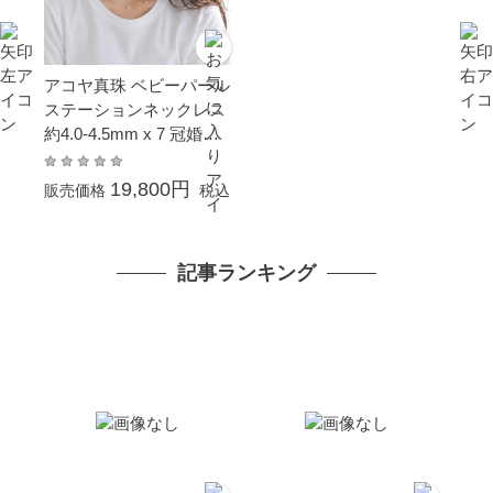
アコヤ真珠 ベビーパール
ステーションネックレス
約4.0-4.5mm x 7 冠婚葬
祭 結婚式 卒業 入園 入学
式 母の日 ホワイトデー
19,800円
販売価格
税込
プレゼント 金属アレルギ
ー対応 カジュアル 普段
使い イエローゴールド K
記事ランキング
10