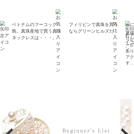
ベトナムのフーコック
フィリピンで真珠を買う
夏
島。真珠産地で買う真珠
ならグリーンヒルズだ！
夏場
ネックレスは・・・。
りが
ーが
あり
アク
す...