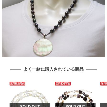
よく一緒に購入されている商品
翌日配達可能
翌日配達可能
送料
SOLD OUT
SOLD OUT