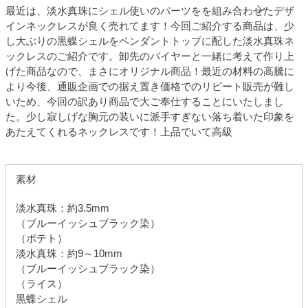
最近は、淡水真珠にシェル使いのパーツをを組み合わせたデザ
インネックレスが良く売れてます！今回ご紹介する商品は、少
し大ぶりの黒蝶シェルをペンダントトップに配した淡水真珠ネ
ックレスのご紹介です。卸先のバイヤーと一緒に考えて作り上
げた商品なので、まさにオリジナル商品！最近の材料の高騰に
より今後、通販企画での据え置き価格でのリピート販売が難し
いため、今回の訳あり商品で大ご奉仕することにいたしまし
た。少し寂しげな胸元の装いに派手すぎない落ち着いた印象を
あたえてくれるネックレスです！上品でいて高級
素材
淡水真珠：約3.5mm
（ブルーイッシュブラック染）
（ポテト）
淡水真珠：約9～10mm
（ブルーイッシュブラック染）
（ライス）
黒蝶シェル