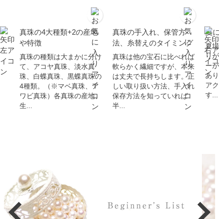
真珠の4大種類+2の産地
真珠の手入れ、保管方
夏
や特徴
法、糸替えのタイミング
夏場
りが
真珠の種類は大まかに分け
真珠は他の宝石に比べれば
ーが
て、アコヤ真珠、淡水真
軟らかく繊細ですが、本来
あり
珠、白蝶真珠、黒蝶真珠の
は丈夫で長持ちします。正
アク
4種類。（※マベ真珠、ア
しい取り扱い方法、手入れ
す...
ワビ真珠）各真珠の産地、
保存方法を知っていれば
生...
半...