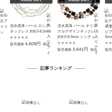
淡水真珠 パール ロング
淡水真珠 パール オリジ
淡水
ネックレス 約8.0-8.5mm
ナルデザインネックレス
ックレ
約8.0-8.5mm シンチュウ
0m
合金 白／黒染 オーバル
ギフ
4,609円
販売価格
税込
3,641円
販売価格
税込
販売
記事ランキング