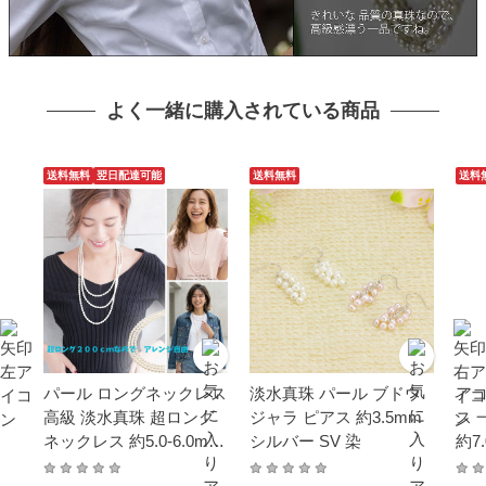
よく一緒に購入されている商品
送料無料
翌日配達可能
送料無料
送料
パール ロングネックレス
淡水真珠 パール ブドウ
アコ
高級 淡水真珠 超ロング
ジャラ ピアス 約3.5mm
ス 
ネックレス 約5.0-6.0mm
シルバー SV 染
約7
200cm シンチュウ 結婚
ホワ