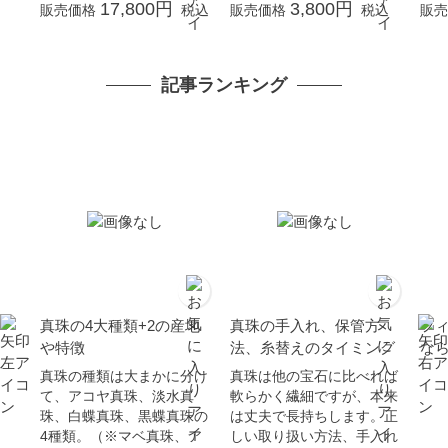
式 冠婚葬祭 本真珠 成人
G 
17,800円
3,800円
販売価格
税込
販売価格
税込
販売
式 卒業式 入学式 母の日
成人
プレゼント カジュアル 6
の日
月誕生石 金属アレルギー
マ
記事ランキング
対応 オーバルライス 真
珠 ギフト
真珠の4大種類+2の産地
真珠の手入れ、保管方
フ
や特徴
法、糸替えのタイミング
な
真珠の種類は大まかに分け
真珠は他の宝石に比べれば
て、アコヤ真珠、淡水真
軟らかく繊細ですが、本来
珠、白蝶真珠、黒蝶真珠の
は丈夫で長持ちします。正
4種類。（※マベ真珠、ア
しい取り扱い方法、手入れ