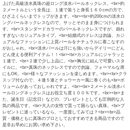
上げた高級淡水真珠の超ロング淡水パールネックレス。<br>約
２メートルという全長は、１連で装うと身長１６０cmの方で、
ひざ上くらいまでトップがきます。<br><br>約200cmの淡水ロ
ングパールネックレスなので、サッとそのまま身につけられま
す。<br>スタンダードカラーのパールネックレスですが、崩れ
すぎないカジュアルタイプ。<br>結婚式のドレスは勿論、カジ
ュアルなファッションに上質パールをナチュラルに着こなすの
がおしゃれ。<br>淡水パールは汗にも強いからデイリーにどん
どん使える便利アイテム！！<br><br>カジュアルにジャラッと
１連で。<br>２連で少し上品に。<br>胸元に結んで可愛いスタ
イルに。<br>真珠のネックレスですので勿論、フォーマルな席
にもOK。<br>様々なファッションを楽しめます。<br><br>クラ
スップ付なので、４連５連とチョウーカー風に巻くのも<br>ボ
リュームがあっておしゃれですよ。<br><br>２メートル淡水パ
ールロングネックレスはお役立ち度１００％です。<br><br>ま
た、誕生日（記念日）などの、プレゼントとしても圧倒的な人
気の商品です。<br>大人の女性で貰って困らない真珠。<br>プ
レゼントに迷っているなら、一度渡してみては？<br><br>品
質・価格ともに真珠のプロとしておすすめできる商品ですので
是非お早めにお買い求め下さい。