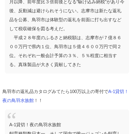
月以降、前年度比３倍前後となる“駆け込み納税”があり今
後、反動減は避けられそうにない。志摩市は新たな返礼
品を公募、鳥羽市は体験型の返礼を前面に打ち出すなど
して税収確保を図る考えだ。
平成２８年度のふるさと納税額は、志摩市が７億８６
００万円で県内１位、鳥羽市は５億４６００万円で同２
位。それぞれ一般会計予算の３％、５％程度に相当す
る。真珠製品が大きく貢献してきた
鳥羽市の返礼品カタログみてたら100万以上の寄付で
A-1貸切！
夜の鳥羽水族館
！！
A-1貸切！夜の鳥羽水族館
飼育種類数日本一。そして国内で唯一ジュゴンを飼育し