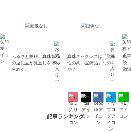
ふるさと納税。真珠製品
真珠ネックレスは「資産
鳥
の返礼品が見直しを求め
性の高い宝飾品」なの
税
られる。
か？
激
記事ランキング