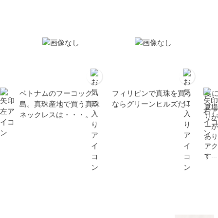
ベトナムのフーコック
フィリピンで真珠を買う
夏
島。真珠産地で買う真珠
ならグリーンヒルズだ！
夏場
ネックレスは・・・。
りが
ーが
あり
アク
す...