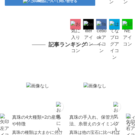
この商品について問い合せる
記事ランキング
真珠の4大種類+2の産地
真珠の手入れ、保管方
フ
や特徴
法、糸替えのタイミング
な
真珠の種類は大まかに分け
真珠は他の宝石に比べれば