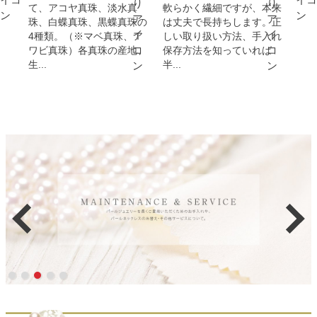
て、アコヤ真珠、淡水真
軟らかく繊細ですが、本来
珠、白蝶真珠、黒蝶真珠の
は丈夫で長持ちします。正
4種類。（※マベ真珠、ア
しい取り扱い方法、手入れ
ワビ真珠）各真珠の産地、
保存方法を知っていれば
生...
半...