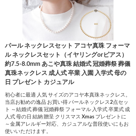
パール ネックレスセット アコヤ真珠 フォーマ
ル ネックレスセット（イヤリングorピアス）
約7.5-8.0mm あこや真珠 結婚式 冠婚葬祭 葬儀
真珠ネックレス 成人式 卒業 入園 入学式 母の
日 プレゼント カジュアル
初心者に最適 人気 サイズのアコヤ本真珠ネックレス。
当店お勧めの逸品 お買い得 パールネックレス2点セッ
ト ～結婚式 葬儀 冠婚葬祭 フォーマル 入学式 卒業式 成
人式 母の日 結納 贈呈 クリスマス Xmas プレゼントに
～金属アレルギー対応、カジュアルな普段使いにもお
使いいただけます。