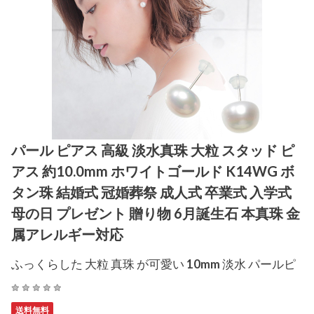
パール ピアス 高級 淡水真珠 大粒 スタッド ピ
アス 約10.0mm ホワイトゴールド K14WG ボ
タン珠 結婚式 冠婚葬祭 成人式 卒業式 入学式
母の日 プレゼント 贈り物 6月誕生石 本真珠 金
属アレルギー対応
ふっくらした 大粒 真珠 が可愛い 10mm 淡水 パールピ
送料無料