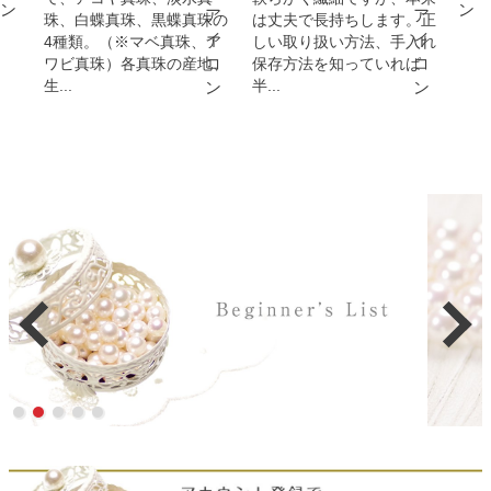
珠、白蝶真珠、黒蝶真珠の
は丈夫で長持ちします。正
4種類。（※マベ真珠、ア
しい取り扱い方法、手入れ
ワビ真珠）各真珠の産地、
保存方法を知っていれば
生...
半...