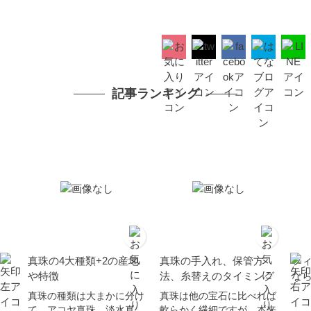
記事ランキング
真珠の4大種類+2の産地
真珠の手入れ、保管方
フ
や特徴
法、糸替えのタイミング
な
真珠の種類は大まかに分け
真珠は他の宝石に比べれば
て、アコヤ真珠、淡水真
軟らかく繊細ですが、本来