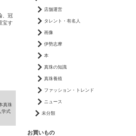
店舗運営
論、冠
タレント・有名人
重宝す
画像
伊勢志摩
本
真珠の知識
真珠養殖
ファッション・トレンド
ニュース
や本真珠
入学式
未分類
お買いもの