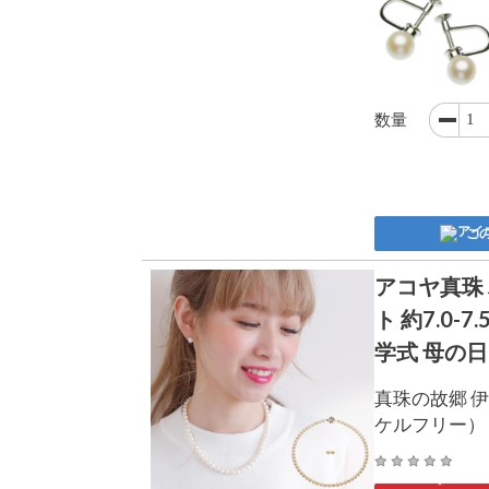
数量
こ
アコヤ真珠
ト 約7.0-
学式 母の日
真珠の故郷 伊
ケルフリー）