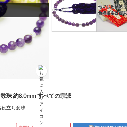
数珠 約8.0mm すべての宗派
お役立ち念珠。