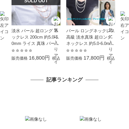
SOLD OUT
淡水 パール 超ロング ネ
パール ロングネックレス
ックレス 200cm 約5.0-6.
高級 淡水真珠 超ロング
0mm ライス 真珠 パール
ネックレス 約5.0-6.0mm
ギフト プレゼント
200cm シンチュウ 結婚
式 冠婚葬祭 本真珠 成人
16,800円
17,800円
販売価格
税込
販売価格
税込
式 卒業式 入学式 母の日
プレゼント カジュアル 6
月誕生石 金属アレルギー
記事ランキング
対応 オーバルライス 真
珠 ギフト