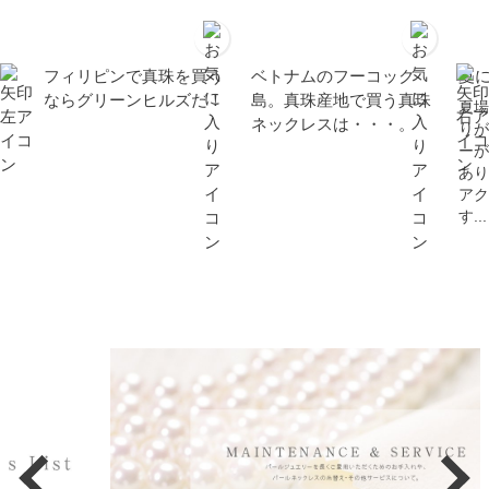
フィリピンで真珠を買う
ベトナムのフーコック
夏
ならグリーンヒルズだ！
島。真珠産地で買う真珠
夏場
ネックレスは・・・。
りが
ーが
あり
アク
す...