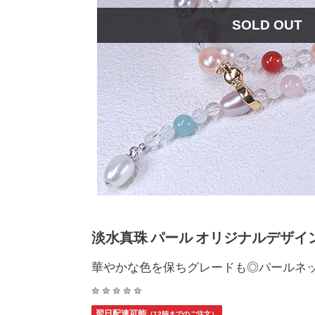
SOLD OUT
淡水真珠 パール オリジナルデザインネ
華やかな色を保ちグレードも◎パールネ
翌日配達可能
（12時までのご注文）