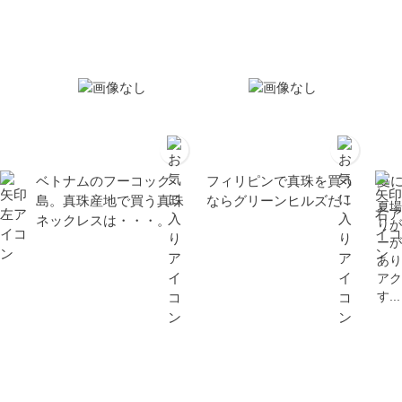
ベトナムのフーコック
フィリピンで真珠を買う
夏
島。真珠産地で買う真珠
ならグリーンヒルズだ！
夏場
ネックレスは・・・。
りが
ーが
あり
アク
す...