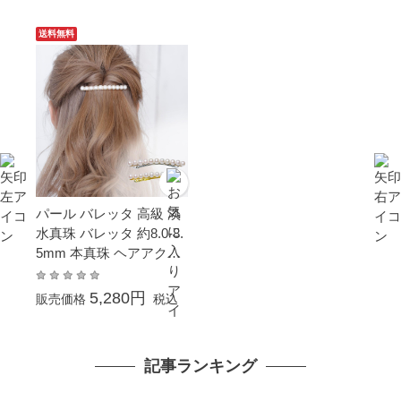
送料無料
パール バレッタ 高級 淡
水真珠 バレッタ 約8.0-8.
5mm 本真珠 ヘアアクセ
サリー クリスマス Xmas
プレゼント 結婚式 冠婚
5,280円
販売価格
税込
葬祭 大粒 大ぶり 成人式
卒業式 入学式 ギフト 贈
り物 6月誕生石 母の日
記事ランキング