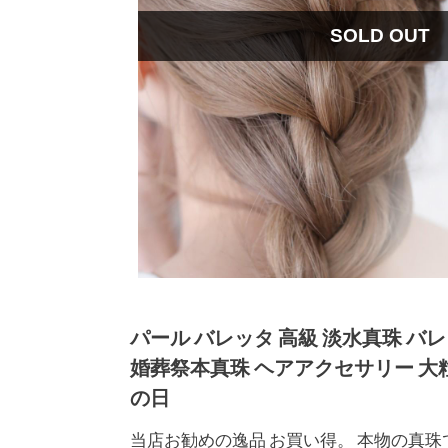
SOLD OUT
パール バレッタ 高級 淡水真珠 バレッタ
婚葬祭本真珠 ヘアアクセサリー 大粒 
の日
当店お勧めの逸品 お買い得。 本物の真