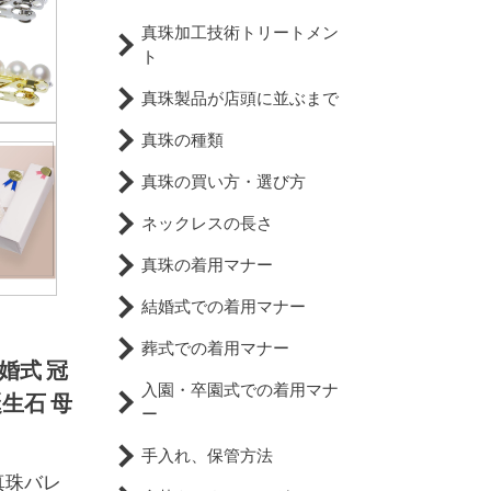
真珠加工技術トリートメン
ト
真珠製品が店頭に並ぶまで
真珠の種類
真珠の買い方・選び方
ネックレスの長さ
真珠の着用マナー
結婚式での着用マナー
葬式での着用マナー
結婚式 冠
入園・卒園式での着用マナ
生石 母
ー
手入れ、保管方法
真珠バレ