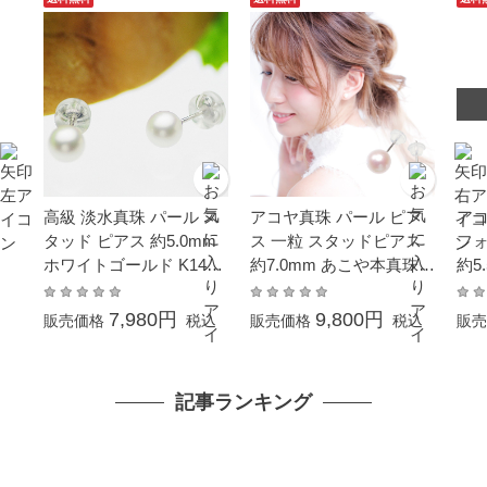
高級 淡水真珠 パール ス
アコヤ真珠 パール ピア
アコ
タッド ピアス 約5.0mm
ス 一粒 スタッドピアス
フォ
ホワイトゴールド K14W
約7.0mm あこや本真珠
約5
G
ホワイトゴールド K14W
V
G 結婚式 葬儀 冠婚葬祭
7,980円
9,800円
販売価格
税込
販売価格
税込
販売
成人式 卒業式 入学式 母
の日 プレゼント フォー
マル
記事ランキング