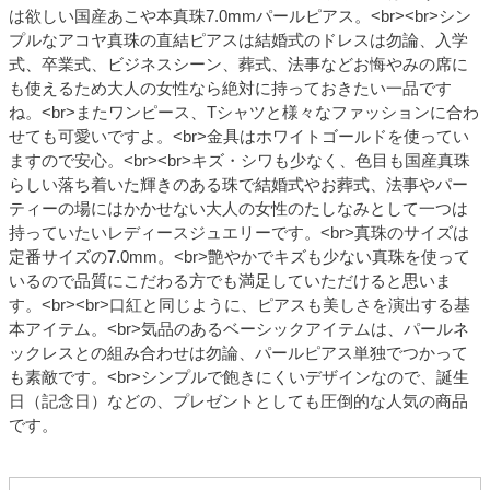
は欲しい国産あこや本真珠7.0mmパールピアス。<br><br>シン
プルなアコヤ真珠の直結ピアスは結婚式のドレスは勿論、入学
式、卒業式、ビジネスシーン、葬式、法事などお悔やみの席に
も使えるため大人の女性なら絶対に持っておきたい一品です
ね。<br>またワンピース、Tシャツと様々なファッションに合わ
せても可愛いですよ。<br>金具はホワイトゴールドを使ってい
ますので安心。<br><br>キズ・シワも少なく、色目も国産真珠
らしい落ち着いた輝きのある珠で結婚式やお葬式、法事やパー
ティーの場にはかかせない大人の女性のたしなみとして一つは
持っていたいレディースジュエリーです。<br>真珠のサイズは
定番サイズの7.0mm。<br>艶やかでキズも少ない真珠を使って
いるので品質にこだわる方でも満足していただけると思いま
す。<br><br>口紅と同じように、ピアスも美しさを演出する基
本アイテム。<br>気品のあるベーシックアイテムは、パールネ
ックレスとの組み合わせは勿論、パールピアス単独でつかって
も素敵です。<br>シンプルで飽きにくいデザインなので、誕生
日（記念日）などの、プレゼントとしても圧倒的な人気の商品
です。