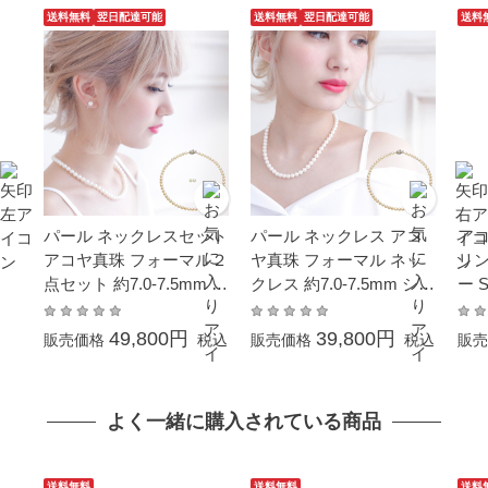
送料無料
翌日配達可能
送料無料
翌日配達可能
送料
パール ネックレスセット
パール ネックレス アコ
アコ
アコヤ真珠 フォーマル２
ヤ真珠 フォーマル ネッ
リン
点セット 約7.0-7.5mm シ
クレス 約7.0-7.5mm シル
ー 
ルバー SV 結婚式 冠婚葬
バー SV 結婚式 冠婚葬祭
葬儀
祭 成人式 卒業 入園 入学
本真珠 成人式 卒業 入園
学式
49,800円
39,800円
販売価格
税込
販売価格
税込
販売
式 母の日 プレゼント 贈
入学式 母の日 プレゼン
り物 6月誕生石 本真珠 カ
ト 贈り物 カジュアル 6月
ジュアル 6月誕生石
誕生石
よく一緒に購入されている商品
送料無料
送料無料
送料