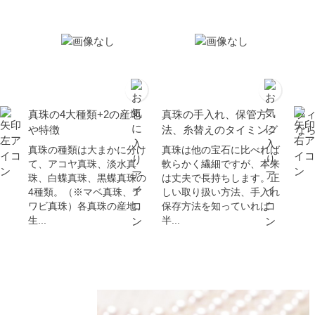
真珠の4大種類+2の産地
真珠の手入れ、保管方
フ
や特徴
法、糸替えのタイミング
な
真珠の種類は大まかに分け
真珠は他の宝石に比べれば
て、アコヤ真珠、淡水真
軟らかく繊細ですが、本来
珠、白蝶真珠、黒蝶真珠の
は丈夫で長持ちします。正
4種類。（※マベ真珠、ア
しい取り扱い方法、手入れ
ワビ真珠）各真珠の産地、
保存方法を知っていれば
生...
半...