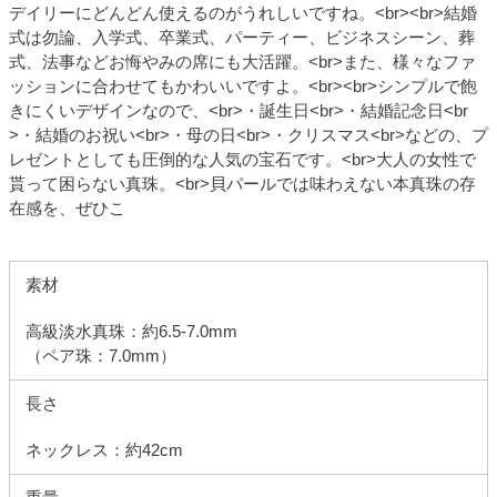
デイリーにどんどん使えるのがうれしいですね。<br><br>結婚
式は勿論、入学式、卒業式、パーティー、ビジネスシーン、葬
式、法事などお悔やみの席にも大活躍。<br>また、様々なファ
ッションに合わせてもかわいいですよ。<br><br>シンプルで飽
きにくいデザインなので、<br>・誕生日<br>・結婚記念日<br
>・結婚のお祝い<br>・母の日<br>・クリスマス<br>などの、プ
レゼントとしても圧倒的な人気の宝石です。<br>大人の女性で
貰って困らない真珠。<br>貝パールでは味わえない本真珠の存
在感を、ぜひこ
素材
高級淡水真珠：約6.5-7.0mm
（ペア珠：7.0mm）
長さ
ネックレス：約42cm