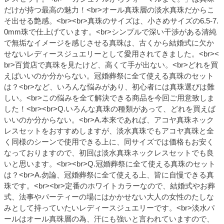
だけが持つ最高の魅力！<br>オール真珠層の淡水真珠だからこ
そ出せる艶感。<br><br>真珠のサイズは、小さめサイズの6.5-7.
0mm珠で仕上げています。<br>シンプルで深い干渉がある清純
で無垢なイメージを感じさせる真珠は、古くから結婚式に欠か
せないレディースジュエリーとして愛用されてきました。<br><
br>百貨店で真珠を見たけど、高くて手が出ない。<br>どれを買
えばいいのか分からない。冠婚葬祭に全て使える真珠のセット
は？<br>など、いろんな悩みがあり、初心者には真珠選びは難
しい。<br>この悩みを全て解決できる商品を今回ご用意致しま
した！<br><br>Q.いろんな真珠の種類があって、どれを買えば
いいのか分からない。<br>A.本来であれば、アコヤ真珠ネック
レスセットをおすすめしますが、淡水真珠でもアコヤ真珠と全
く同様のシーンで使用できる上に、同サイズでは価格もお安く
なっておりますので、初回は淡水真珠ネックレスセットでも良
いと思います。<br><br>Q.冠婚葬祭に全て使える真珠のセット
は？<br>A.勿論、冠婚葬祭に全て使える上、皆に自慢できる真
珠です。<br><br>定番のホワイトカラーなので、結婚式やお葬
式、法事やパーティーの場にはかかせない大人の女性のたしな
みとして持っていたいレディースジュエリーです。<br>淡水パ
ールはオール真珠層の為、汗にも強いと言われていますので、