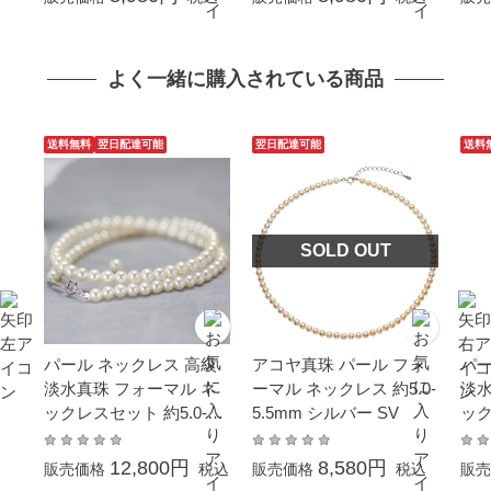
学式 母の日 プレゼント
プレゼント カジュアル普
プ
カジュアル普段使い 金属
段使い 金属アレルギー対
お返
アレルギー対応
応
ル 
よく一緒に購入されている商品
ギ
送料無料
翌日配達可能
翌日配達可能
送料
SOLD OUT
パール ネックレス 高級
アコヤ真珠 パール フォ
パー
淡水真珠 フォーマル ネ
ーマル ネックレス 約5.0-
淡水
ックレスセット 約5.0-6.0
5.5mm シルバー SV
ック
mm シルバー SV 結婚式
ルバ
冠婚葬 祭成人式 お返し
冠婚
12,800円
8,580円
販売価格
税込
販売価格
税込
販売
カジュアル 普段使い 金
園 