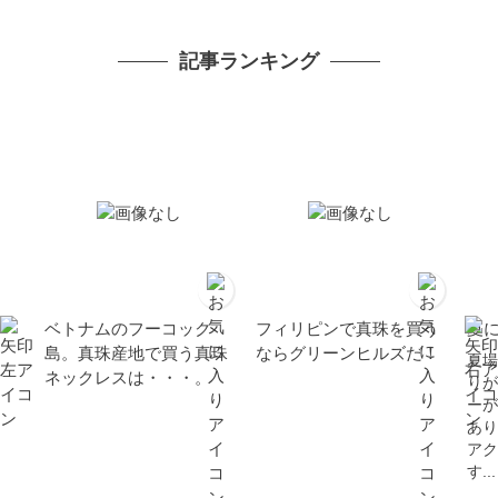
属アレルギー対応
ン
フォ
記事ランキング
ュア
レ
ベトナムのフーコック
フィリピンで真珠を買う
夏
島。真珠産地で買う真珠
ならグリーンヒルズだ！
夏場
ネックレスは・・・。
りが
ーが
あり
アク
す...