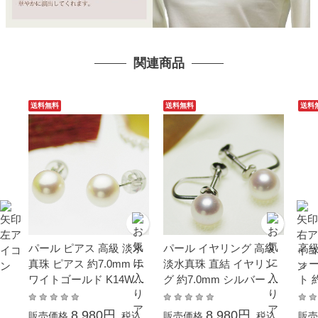
関連商品
送料無料
送料無料
送料
パール ピアス 高級 淡水
パール イヤリング 高級
高級
真珠 ピアス 約7.0mm ホ
淡水真珠 直結 イヤリン
ォ
ワイトゴールド K14WG
グ 約7.0mm シルバー SV
ト 
フォーマル 結婚式 冠婚
結婚式 冠婚葬祭 成人式
SV
葬祭 成人式 卒業 入園 入
卒業 入園 入学式 母の日
式 
8,980円
8,980円
販売価格
税込
販売価格
税込
販売