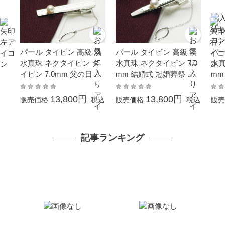
パール タイピン 高級 淡
パール タイピン 高級 淡
パー
水真珠 ネクタイピン タ
水真珠 ネクタイピン 7.0
水真
イピン 7.0mm 父の日 ギ
mm 結婚式 冠婚葬祭 成
mm
フト プレゼント 結婚式
人式 卒業式 入学式 父の
真珠
冠婚葬祭 成人式 卒業式
日 プレゼント ギフト 実
式 
13,800円
13,800円
販売価格
税込
販売価格
税込
販売
入学式 本真珠 カジュア
用的 普段使い 贈り物
フト
ル 6月誕生石 実用的 普段
普段
使い メンズ おしゃれ
れ 
記事ランキング