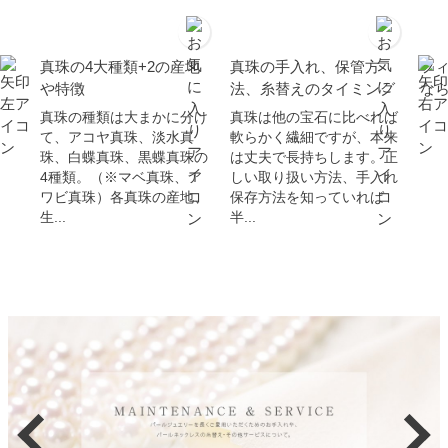
真珠の4大種類+2の産地
真珠の手入れ、保管方
フ
や特徴
法、糸替えのタイミング
な
真珠の種類は大まかに分け
真珠は他の宝石に比べれば
て、アコヤ真珠、淡水真
軟らかく繊細ですが、本来
珠、白蝶真珠、黒蝶真珠の
は丈夫で長持ちします。正
4種類。（※マベ真珠、ア
しい取り扱い方法、手入れ
ワビ真珠）各真珠の産地、
保存方法を知っていれば
生...
半...