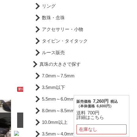
リング
数珠・念珠
アクセサリー・小物
タイピン・タイタック
ルース販売
真珠の大きさで探す
7.0mm～7.5mm
3.5mm以下
翌日配達可能
送料無料
5.5mm～6.0mm
7,260円
販売価格
税込
（
本体価格
6,600円）
8.0mm～8.5mm
送料
700円
詳細はこちら
SOLD OUT
10.0mm以上
在庫なし
3.5mm～4.0mm