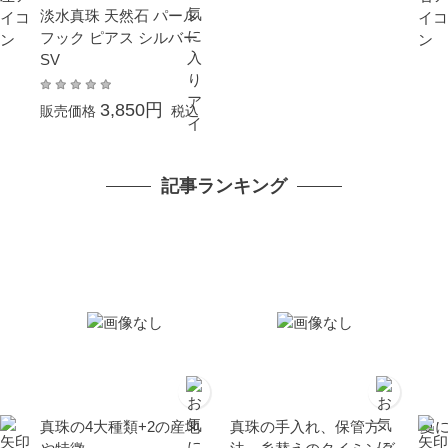
淡水真珠 天然石 パール
フック ピアス シルバー
SV
3,850円
販売価格
税込
記事ランキング
真珠の4大種類+2の産地
真珠の手入れ、保管方
夏