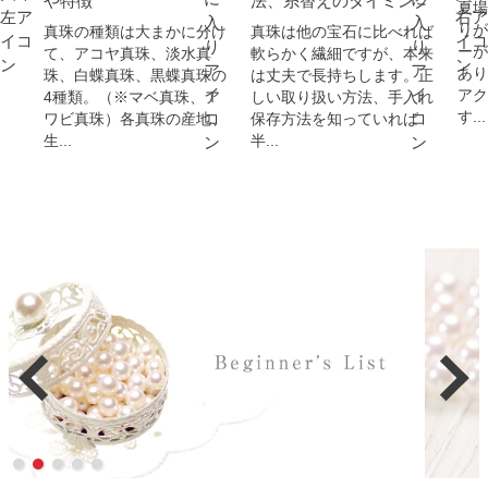
や特徴
法、糸替えのタイミング
夏場
りが
真珠の種類は大まかに分け
真珠は他の宝石に比べれば
ーが
て、アコヤ真珠、淡水真
軟らかく繊細ですが、本来
あり
珠、白蝶真珠、黒蝶真珠の
は丈夫で長持ちします。正
アク
4種類。（※マベ真珠、ア
しい取り扱い方法、手入れ
す...
ワビ真珠）各真珠の産地、
保存方法を知っていれば
生...
半...