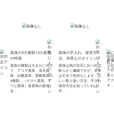
真珠の4大種類+2の産地
真珠の手入れ、保管方
夏
や特徴
法、糸替えのタイミング
夏場
りが
真珠の種類は大まかに分け
真珠は他の宝石に比べれば
ーが
て、アコヤ真珠、淡水真
軟らかく繊細ですが、本来
あり
珠、白蝶真珠、黒蝶真珠の
は丈夫で長持ちします。正
アク
4種類。（※マベ真珠、ア
しい取り扱い方法、手入れ
す...
ワビ真珠）各真珠の産地、
保存方法を知っていれば
生...
半...