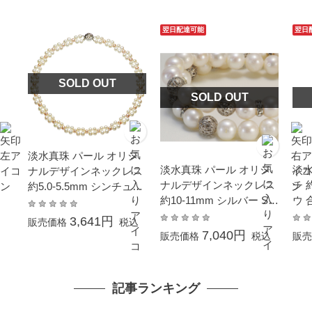
翌日配達可能
翌日
SOLD OUT
SOLD OUT
淡水真珠 パール オリジ
淡水真珠 パール オリジ
淡水
ナルデザインネックレス
ナルデザインネックレス
チ 
約5.0-5.5mm シンチュウ
約10-11mm シルバー SV
ウ 
合金 ホワイト・パープル
セミラウンド
オーバル 母の日 真珠 パ
3,641円
販売価格
税込
ール 母の日 ギフト プレ
7,040円
販売価格
税込
販売
ゼント
記事ランキング