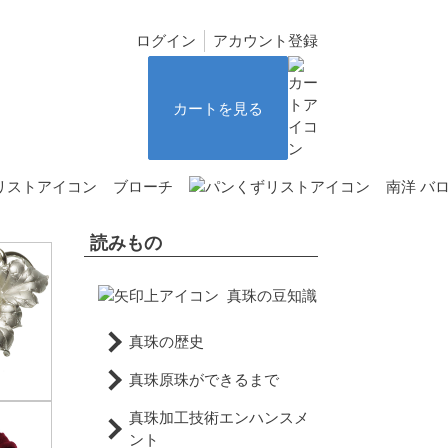
ログイン
アカウント登録
カートを見る
ブローチ
南洋 バロ
読みもの
真珠の豆知識
真珠の歴史
真珠原珠ができるまで
真珠加工技術エンハンスメ
ント