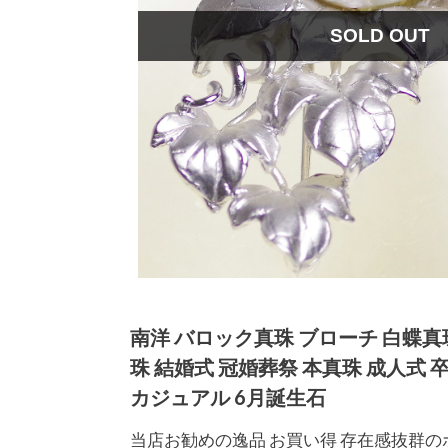
SOLD OUT
南洋 バロック真珠 ブローチ 白蝶真珠 
珠 結婚式 冠婚葬祭 本真珠 成人式 
カジュアル 6月誕生石
当店お勧めの逸品 お買い得 存在感抜群