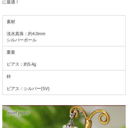
に最適！
素材
淡水真珠：約4.0mm
シルバーボール
重量
ピアス：約5.4g
枠
ピアス：シルバー(SV)