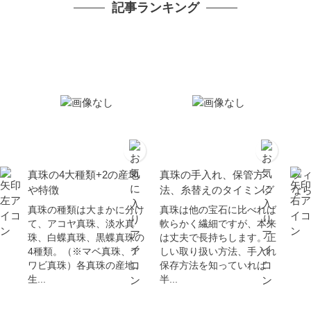
記事ランキング
ュアル 6月誕生石 金属ア
ー
レルギー対応
真珠の4大種類+2の産地
真珠の手入れ、保管方
フ
や特徴
法、糸替えのタイミング
な
真珠の種類は大まかに分け
真珠は他の宝石に比べれば
て、アコヤ真珠、淡水真
軟らかく繊細ですが、本来
珠、白蝶真珠、黒蝶真珠の
は丈夫で長持ちします。正
4種類。（※マベ真珠、ア
しい取り扱い方法、手入れ
ワビ真珠）各真珠の産地、
保存方法を知っていれば
生...
半...