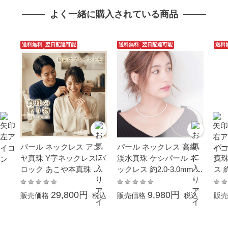
よく一緒に購入されている商品
送料無料
翌日配達可能
送料無料
翌日配達可能
送料
パール ネックレス アコ
パール ネックレス 高級
パー
ヤ真珠 Y字ネックレス バ
淡水真珠 ケシパール ネ
真珠
ロック あこや本真珠 約7.
ックレス 約2.0-3.0mm シ
ス 
0-8.0mm 結婚式 冠婚葬
ルバー SV 本真珠 結婚式
ール
祭 本真珠 成人式 卒業式
冠婚葬祭 成人式 卒業 入
結婚
29,800円
9,980円
販売価格
税込
販売価格
税込
販売
入学式 母の日 プレゼン
園 入学式 母の日 プレゼ
卒業
ト カジュアル 6月誕生石
ント ホワイトデーお返し
レゼ
金属アレルギー対応
フォーマル 本真珠 カジ
石 