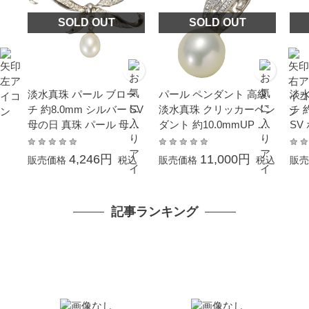
SOLD OUT
SOLD OUT
淡水真珠 パール ブロー
パール ペンダント 高級
淡水
チ 約8.0mm シルバー SV
淡水真珠 クリッカーペン
チ 
母の日 真珠 パール 母の
ダント 約10.0mmUP シ
SV
日 ギフト プレゼント
ルバー SV ニアラウンド
ジ・
結婚式 冠婚葬祭 成人式
珠 
4,246円
11,000円
販売価格
税込
販売価格
税込
販売
卒業 入園 入学式 母の日
ン
プレゼント 大粒 大ぶり
ギフト フォーマル カジ
記事ランキング
ュアル 普段使い 金属ア
レルギー対応 贈り物 6月
誕生石