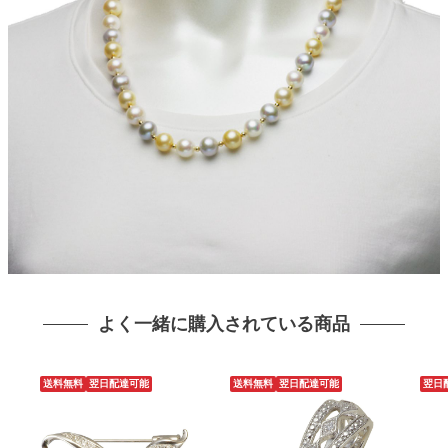
よく一緒に購入されている商品
送料無料
翌日配達可能
送料無料
翌日配達可能
翌日