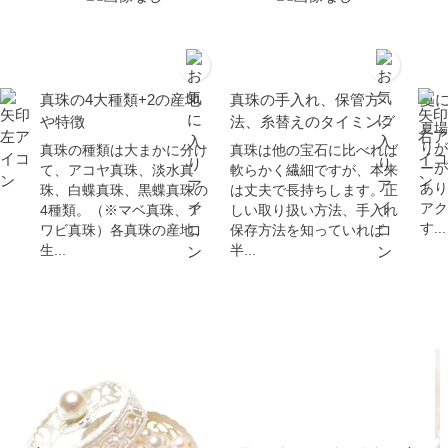
真珠の4大種類+2の産地
真珠の手入れ、保管方
夏
や特徴
法、糸替えのタイミング
夏場
りが
真珠の種類は大まかに分け
真珠は他の宝石に比べれば
ーが
て、アコヤ真珠、淡水真
軟らかく繊細ですが、本来
あり
珠、白蝶真珠、黒蝶真珠の
は丈夫で長持ちします。正
アク
4種類。（※マベ真珠、ア
しい取り扱い方法、手入れ
す...
ワビ真珠）各真珠の産地、
保存方法を知っていれば
生...
半...