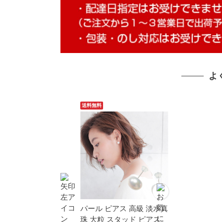
よ
送料無料
パール ピアス 高級 淡水真
珠 大粒 スタッド ピアス