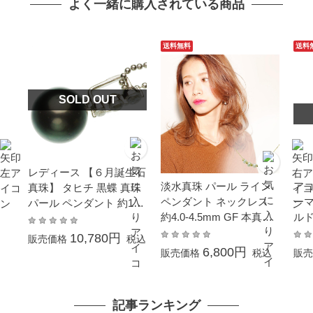
よく一緒に購入されている商品
送料無料
送料
SOLD OUT
レディース 【６月誕生石
淡水真珠 パール ライン
アコ
真珠】 タヒチ 黒蝶 真珠
ペンダント ネックレス
ーマ
パール ペンダント 約11
約4.0-4.5mm GF 本真珠
ルド
mm シルバー SV セミラ
カジュアル クリスマス X
ー 
ウンド 真珠 パール ギフ
10,780円
販売価格
税込
mas プレゼント
学式
ト プレゼント
6,800円
販売価格
税込
販売
日 
記事ランキング