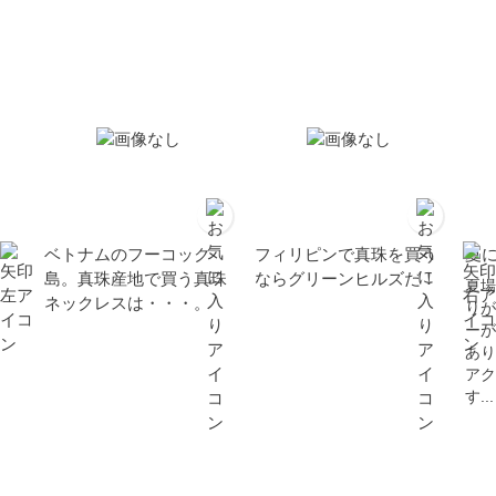
ベトナムのフーコック
フィリピンで真珠を買う
夏
島。真珠産地で買う真珠
ならグリーンヒルズだ！
夏場
ネックレスは・・・。
りが
ーが
あり
アク
す...