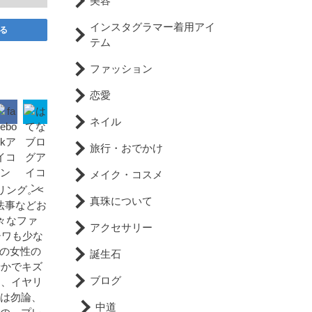
美容
インスタグラマー着用アイ
る
テム
ファッション
恋愛
ネイル
旅行・おでかけ
メイク・コスメ
リング。<
真珠について
法事などお
々なファ
アクセサリー
シワも少な
の女性の
誕生石
やかでキズ
ブログ
に、イヤリ
せは勿論、
中道