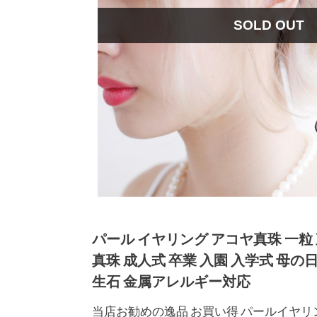
SOLD OUT
パール イヤリング アコヤ真珠 一粒 
真珠 成人式 卒業 入園 入学式 母の
生石 金属アレルギー対応
当店お勧めの逸品 お買い得 パールイヤリン