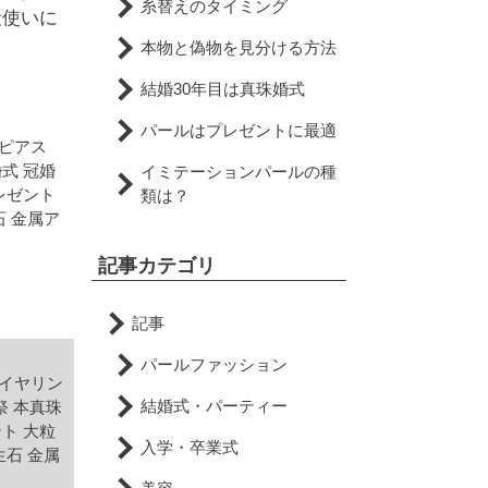
糸替えのタイミング
段使いに
本物と偽物を見分ける方法
結婚30年目は真珠婚式
パールはプレゼントに最適
ドピアス
婚式 冠婚
イミテーションパールの種
プレゼント
類は？
石 金属ア
記事カテゴリ
記事
パールファッション
結イヤリン
結婚式・パーティー
葬祭 本真珠
ント 大粒
入学・卒業式
生石 金属