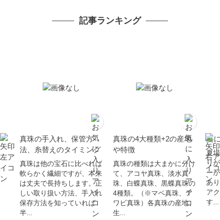
ー対応 カジュアル 普段
使い イエローゴールド K
記事ランキング
10
真珠の手入れ、保管方
真珠の4大種類+2の産地
夏
法、糸替えのタイミング
や特徴
夏場
りが
真珠は他の宝石に比べれば
真珠の種類は大まかに分け
ーが
軟らかく繊細ですが、本来
て、アコヤ真珠、淡水真
あり
は丈夫で長持ちします。正
珠、白蝶真珠、黒蝶真珠の
アク
しい取り扱い方法、手入れ
4種類。（※マベ真珠、ア
す...
保存方法を知っていれば
ワビ真珠）各真珠の産地、
半...
生...