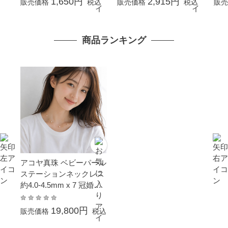
1,650円
2,915円
販売価格
税込
販売価格
税込
販売
商品ランキング
アコヤ真珠 ベビーパール
ステーションネックレス
約4.0-4.5mm x 7 冠婚葬
祭 結婚式 卒業 入園 入学
式 母の日 ホワイトデー
19,800円
販売価格
税込
プレゼント 金属アレルギ