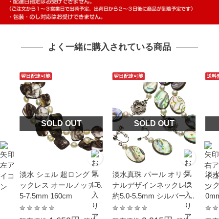
よく一緒に購入されている商品
翌日配達可能
翌日配達可能
送料
SOLD OUT
SOLD OUT
淡水 シェル 超ロング ネ
淡水真珠 パール オリジ
淡水
ックレス オールノッチ 6.
ナルデザインネックレス
ックレ
5-7.5mm 160cm
約5.0-5.5mm シルバー S
0m
V オーバル
ギフ