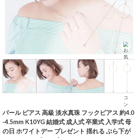
パール ピアス 高級 淡水真珠 フックピアス 約4.0
-4.5mm K10YG 結婚式 成人式 卒業式 入学式 母
の日 ホワイトデー プレゼント 揺れる ぶら下が