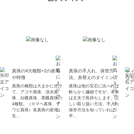
真珠の4大種類+2の産地
真珠の手入れ、保管方
フ
や特徴
法、糸替えのタイミング
な
真珠の種類は大まかに分け
真珠は他の宝石に比べれば
て、アコヤ真珠、淡水真
軟らかく繊細ですが、本来
珠、白蝶真珠、黒蝶真珠の
は丈夫で長持ちします。正
4種類。（※マベ真珠、ア
しい取り扱い方法、手入れ
ワビ真珠）各真珠の産地、
保存方法を知っていれば
生...
半...