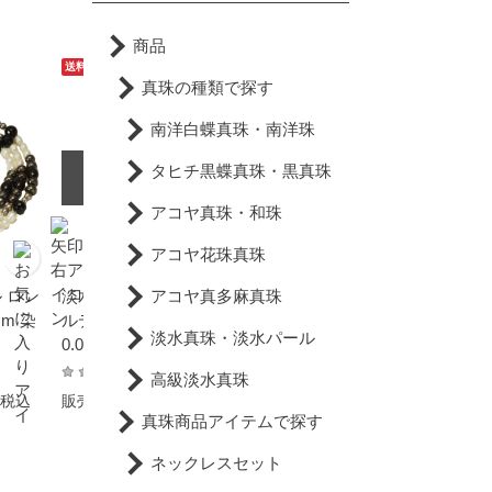
商品
送料無料
翌日配達可能
送料無料
翌日配達可能
真珠の種類で探す
南洋白蝶真珠・南洋珠
タヒチ黒蝶真珠・黒真珠
SOLD OUT
アコヤ真珠・和珠
アコヤ花珠真珠
 ロン
淡水真珠 パール オリジナ
パール ネックレス アコヤ
アコヤ真多麻真珠
m 染
ルデザインネックレス 約1
真珠 Y字ネックレス バロ
淡水真珠・淡水パール
0.0×13.0mm シルバー SV
ック あこや本真珠 約7.0-
オーバル
8.0mm 結婚式 冠婚葬祭
高級淡水真珠
本真珠 成人式 卒業式 入学
9,471円
29,800円
税込
販売価格
税込
販売価格
税込
式 母の日 プレゼント カジ
真珠商品アイテムで探す
ュアル 6月誕生石 金属ア
ネックレスセット
レルギー対応