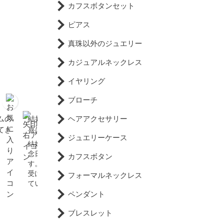
カフスボタンセット
ピアス
真珠以外のジュエリー
カジュアルネックレス
イヤリング
ブローチ
ムの
結婚30年目の真珠婚式に
真珠色って一体何色？
ヘアアクセサリー
てき
喜ばれる贈り物
ひとえに”真珠”といっても
ジュエリーケース
その種類は数多く、当然品
結婚して30年目を迎える記
種によっても色が違いま
念日は真珠婚式といわれま
カフスボタン
す。また、人工的に色づけ
す。海の中で自然の恵みを
たものや自然に生まれた
受けながらじっくりと育っ
フォーマルネックレス
色...
ていく富・健康の象徴 ...
ペンダント
ブレスレット