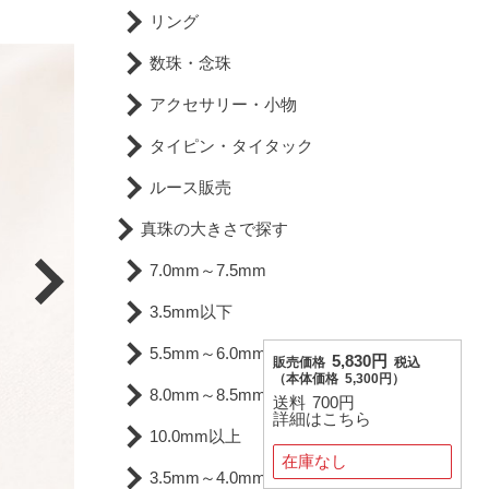
リング
数珠・念珠
アクセサリー・小物
タイピン・タイタック
ルース販売
真珠の大きさで探す
7.0mm～7.5mm
3.5mm以下
5.5mm～6.0mm
5,830円
販売価格
税込
（
本体価格
5,300円）
8.0mm～8.5mm
送料
700円
詳細はこちら
10.0mm以上
在庫なし
3.5mm～4.0mm