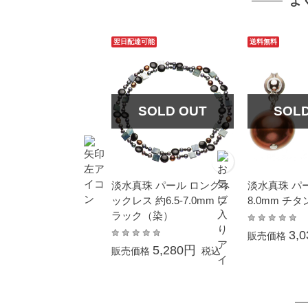
よ
翌日配達可能
送料無料
SOLD OUT
SOL
淡水真珠 パール ロングネ
淡水真珠 パー
ックレス 約6.5-7.0mm ブ
8.0mm チ
ラック（染）
3,
販売価格
5,280円
販売価格
税込