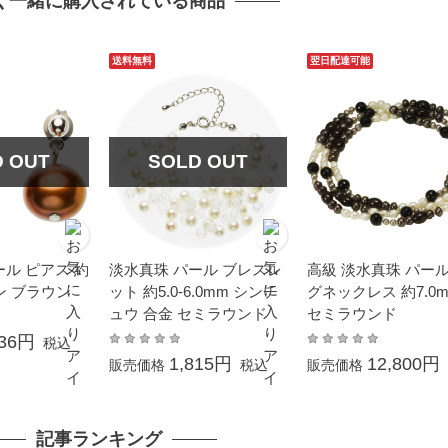
く一緒に購入されている商品
送料無料
翌日配達可能
D OUT
SOLD OUT
ル ピアス 約
淡水真珠 パール ブレスレ
高級 淡水真珠 パール
タン ブラウン
ット 約5.0-6.0mm シンチ
グネックレス 約7.0m
ュウ 合金 セミラウンド
セミラウンド
036円
税込
1,815円
12,800円
販売価格
税込
販売価格
記事ランキング