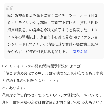
阪急阪神百貨店を傘下に置くエイチ・ツー・オー（Ｈ２
Ｏ）リテイリングは28日、京都市下京区の百貨店「四条
河原町阪急」の営業を今秋で終了すると発表した。１９
７６年の開店以来、京都市中心部で若者向けファッショ
ンをリードしてきたが、消費低迷で業績不振に歯止めが
かからず、34年の歴史に幕を閉じる。
京都新聞
H2Oリテイリングの発表(適時開示状況)によれば
「競合環境の変化する中、店舗が狭隘なため都心で百貨店事業
を継続するのが困難となり・・・」
と。あります。
私自身は待ち合わせに使ったくらいしか経験がないのですが。
真珠・宝飾関連の業者は百貨店とお付き合いのある方も多いよ