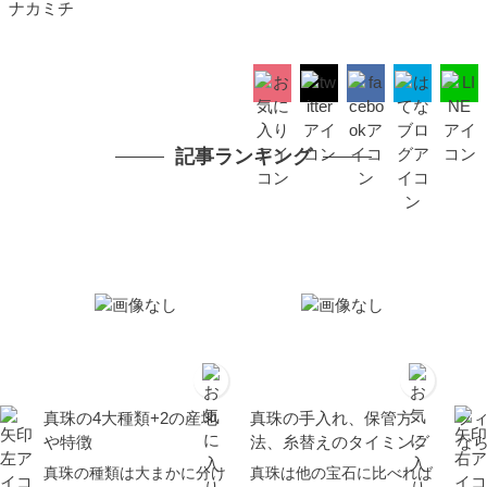
ナカミチ
記事ランキング
真珠の4大種類+2の産地
真珠の手入れ、保管方
フ
や特徴
法、糸替えのタイミング
な
真珠の種類は大まかに分け
真珠は他の宝石に比べれば