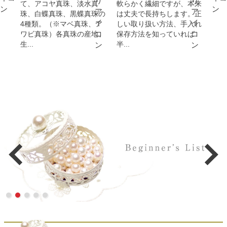
て、アコヤ真珠、淡水真
軟らかく繊細ですが、本来
珠、白蝶真珠、黒蝶真珠の
は丈夫で長持ちします。正
4種類。（※マベ真珠、ア
しい取り扱い方法、手入れ
ワビ真珠）各真珠の産地、
保存方法を知っていれば
生...
半...