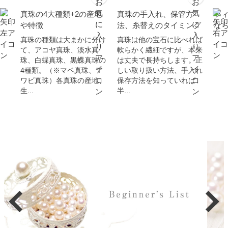
真珠の4大種類+2の産地
真珠の手入れ、保管方
フ
や特徴
法、糸替えのタイミング
な
真珠の種類は大まかに分け
真珠は他の宝石に比べれば
て、アコヤ真珠、淡水真
軟らかく繊細ですが、本来
珠、白蝶真珠、黒蝶真珠の
は丈夫で長持ちします。正
4種類。（※マベ真珠、ア
しい取り扱い方法、手入れ
ワビ真珠）各真珠の産地、
保存方法を知っていれば
生...
半...