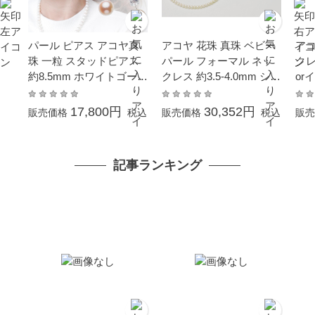
パール ピアス アコヤ真
アコヤ 花珠 真珠 ベビー
アコ
珠 一粒 スタッドピアス
パール フォーマル ネッ
クレ
約8.5mm ホワイトゴール
クレス 約3.5-4.0mm シル
or
ド K14WG 結婚式 冠婚葬
バー SV 真珠 パール ギ
0-
祭 成人式 卒業 入園 入学
フト プレゼント
婚葬
17,800円
30,352円
販売価格
税込
販売価格
税込
販売
式 母の日 プレゼント 本
珠 
真珠 大粒 贈り物 カジュ
プレ
アル 6月誕生石 金属アレ
ュア
記事ランキング
ルギー対応