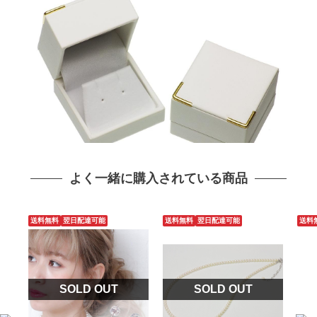
よく一緒に購入されている商品
送料無料
翌日配達可能
送料無料
翌日配達可能
送料
SOLD OUT
SOLD OUT