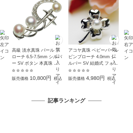
高級 淡水真珠 パール ブ
アコヤ真珠 ベビーパール
ローチ 6.5-7.5mm シルバ
ピンブローチ 4.0mm シ
ー SV ボタン 本真珠 ブ
ルバー SV 結婚式 フォー
ローチ 結婚式 冠婚葬祭
マル カジュアル 普段使
成人式 卒業式 入学式 母
い
10,800円
4,980円
販売価格
税込
販売価格
税込
の日 プレゼント 真珠 カ
ジュアル 6月誕生石 ギフ
ト
記事ランキング