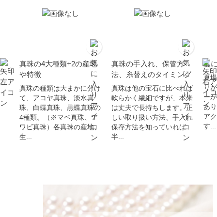
真珠の4大種類+2の産地
真珠の手入れ、保管方
夏
や特徴
法、糸替えのタイミング
夏場
りが
真珠の種類は大まかに分け
真珠は他の宝石に比べれば
ーが
て、アコヤ真珠、淡水真
軟らかく繊細ですが、本来
あり
珠、白蝶真珠、黒蝶真珠の
は丈夫で長持ちします。正
アク
4種類。（※マベ真珠、ア
しい取り扱い方法、手入れ
す...
ワビ真珠）各真珠の産地、
保存方法を知っていれば
生...
半...