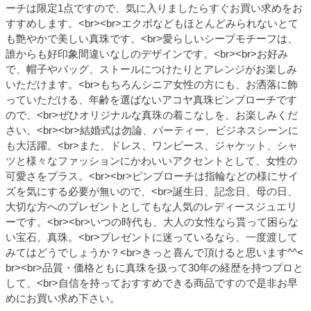
ーチは限定1点ですので、気に入りましたらすぐお買い求めをお
すすめします。<br><br>エクボなどもほとんどみられないとて
も艶やかで美しい真珠です。<br>愛らしいシープモチーフは、
誰からも好印象間違いなしのデザインです。<br><br>お好み
で、帽子やバッグ、ストールにつけたりとアレンジがお楽しみ
いただけます。<br>もちろんシニア女性の方にも、お洒落に飾
っていただける、年齢を選ばないアコヤ真珠ピンブローチです
ので、<br>ぜひオリジナルな真珠の着こなしを、お楽しみくだ
さい。<br><br>結婚式は勿論、パーティー、ビジネスシーンに
も大活躍。<br>また、ドレス、ワンピース、ジャケット、シャ
ツと様々なファッションにかわいいアクセントとして、女性の
可愛さをプラス。<br><br>ピンブローチは指輪などの様にサイ
ズを気にする必要が無いので、<br>誕生日、記念日、母の日、
大切な方へのプレゼントとしてもな人気のレディースジュエリ
ーです。<br><br>いつの時代も、大人の女性なら貰って困らな
い宝石、真珠。<br>プレゼントに迷っているなら、一度渡して
みてはどうでしょうか？<br>きっと喜んで頂けると思います^^<
br><br>品質・価格ともに真珠を扱って30年の経歴を持つプロと
して、<br>自信を持っておすすめできる商品ですので是非お早
めにお買い求め下さい。