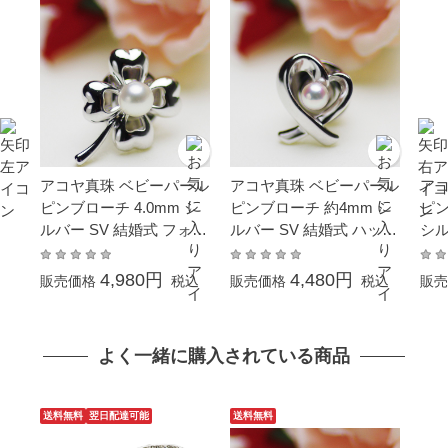
アコヤ真珠 ベビーパール
アコヤ真珠 ベビーパール
ア
ピンブローチ 4.0mm シ
ピンブローチ 約4mm シ
ピン
ルバー SV 結婚式 フォー
ルバー SV 結婚式 ハット
シル
マル カジュアル 普段使
ピン タックピン フォー
葬祭
い
マル ホワイト ラウンド
ピン
4,980円
4,480円
販売価格
税込
販売価格
税込
販売
カジュアル 普段使い
よく一緒に購入されている商品
送料無料
翌日配達可能
送料無料