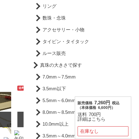
リング
数珠・念珠
アクセサリー・小物
タイピン・タイタック
ルース販売
真珠の大きさで探す
7.0mm～7.5mm
3.5mm以下
送料無料
送料無料
5.5mm～6.0mm
7,260円
販売価格
税込
（
本体価格
6,600円）
8.0mm～8.5mm
送料
700円
SOLD OUT
詳細はこちら
10.0mm以上
在庫なし
3.5mm～4.0mm