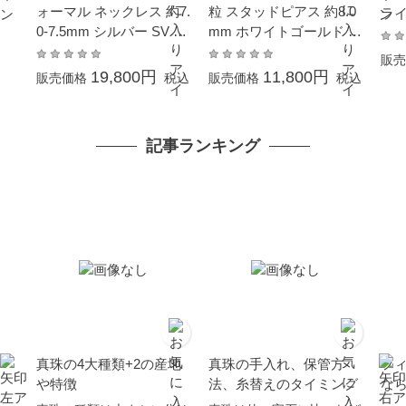
ォーマル ネックレス 約7.
粒 スタッドピアス 約8.0
ライ
0-7.5mm シルバー SV 結
mm ホワイトゴールド K
ト 
婚式 冠婚葬祭 成人式 卒
14WG 結婚式 冠婚葬祭
販売
業式 入学式 母の日 プレ
クリスマス Xmas プレゼ
19,800円
11,800円
販売価格
税込
販売価格
税込
ゼント ホワイトデーお返
ント 大粒 大ぶり 本真珠
し 本真珠 カジュアル 6月
カジュアル 6月誕生石 金
誕生石 金属アレルギー対
属アレルギー対応
記事ランキング
応
真珠の4大種類+2の産地
真珠の手入れ、保管方
フ
や特徴
法、糸替えのタイミング
な