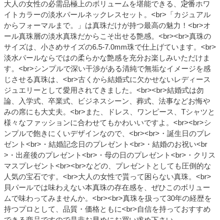
大人の女性の必需品極上のボリュームを堪能できる、定番ホワ
イトカラーの淡水パールネックレスセット。<br>「カジュアル
からフォーマルまで。」は真珠だけが持つ最高の魅力！<br>オ
ール真珠層の淡水真珠だからこそ出せる艶感。<br><br>真珠の
サイズは、小さめサイズの6.5-7.0mm珠で仕上げています。<br>
淡水パールならではの柔らかな艶感を充分お楽しみいただけま
す。<br>シンプルで深い干渉がある清純で無垢なイメージを感
じさせる真珠は、<br>古くから結婚式に欠かせないレディース
ジュエリーとして愛用されてきました。<br><br>結婚式は勿
論、入学式、卒業式、ビジネスシーン、葬式、法事などお悔や
みの席にも大丈夫。<br>また、ドレス、ワンピース、Tシャツと
様々なファッションに合わせてもかわいいですよ。<br><br>シ
ンプルで飽きにくいデザインなので、<br><br>・誕生日のプレ
ゼント<br>・結婚記念日のプレゼント<br>・結婚のお祝い<br
>・出産後のプレゼント<br>・母の日のプレゼント<br>・クリス
マスプレゼント<br><br>などの、プレゼントとしても圧倒的な
人気の宝石です。<br>大人の女性で貰って困らない真珠。<br>
貝パールでは味わえない本真珠の存在感を、ぜひこのボリュー
ムで味わってみませんか。<br><br>真珠を扱って30年の経歴を
持つプロとして、品質・価格ともに<br>自信を持っておすすめ
できる商品ですので是非お早めにお買い求め下さい。