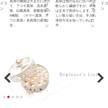
真珠の種類は大まかに分け
真珠は他の宝石に比べれば
て、アコヤ真珠、淡水真
軟らかく繊細ですが、本来
珠、白蝶真珠、黒蝶真珠の
は丈夫で長持ちします。正
4種類。（※マベ真珠、ア
しい取り扱い方法、手入れ
ワビ真珠）各真珠の産地、
保存方法を知っていれば
生...
半...