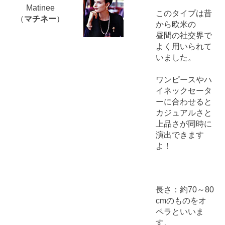
Matinee
このタイプは昔
（
マチネー
）
から欧米の
昼間の社交界で
よく用いられて
いました。
ワンピースやハ
イネックセータ
ーに合わせると
カジュアルさと
上品さが同時に
演出できます
よ！
長さ：約70～80
cmのものをオ
ペラといいま
す。