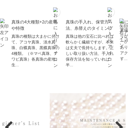
真珠の4大種類+2の産地
真珠の手入れ、保管方
夏
や特徴
法、糸替えのタイミング
夏場
りが
真珠の種類は大まかに分け
真珠は他の宝石に比べれば
ーが
て、アコヤ真珠、淡水真
軟らかく繊細ですが、本来
あり
珠、白蝶真珠、黒蝶真珠の
は丈夫で長持ちします。正
アク
4種類。（※マベ真珠、ア
しい取り扱い方法、手入れ
す...
ワビ真珠）各真珠の産地、
保存方法を知っていれば
生...
半...