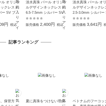
ール オリジナ
淡水真珠 パール オリジナ
淡水真珠 パール オ
ックレス 約
ルデザインネックレス 約
ルデザインネックレス
バー SV ブル
6.5-7.5mm シルバー SV
2.5-3.0mm シルバー 
ラック染 ポ
609円
2,400円
3,641円
税込
販売価格
税込
販売価格
記事ランキング
れ、保管方
夏に真珠をつけない理由
ベトナムのフーコッ