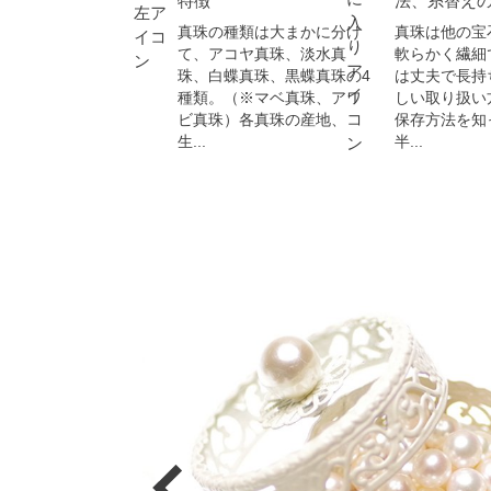
特徴
法、糸替え
真珠の種類は大まかに分け
真珠は他の宝
て、アコヤ真珠、淡水真
軟らかく繊細
珠、白蝶真珠、黒蝶真珠の4
は丈夫で長持
種類。（※マベ真珠、アワ
しい取り扱い
ビ真珠）各真珠の産地、
保存方法を知
生...
半...