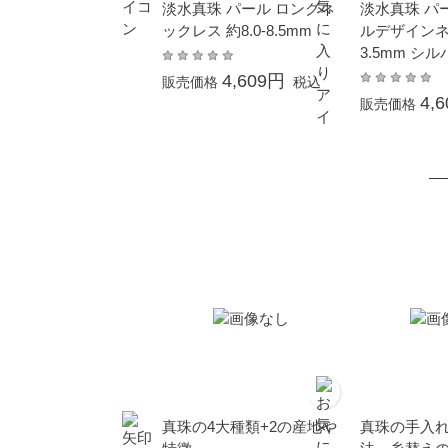
淡水真珠 パール ロングネ
淡水真珠 パ
ックレス 約8.0-8.5mm
ルデザインネ
3.5mm シル
ーイッシュブ
4,609円
販売価格
税込
テト
4,
販売価格
真珠の4大種類+2の産地や
真珠の手入