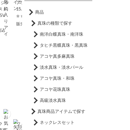
リジナ
アフリカサンゴ リング 約
淡水真珠 パール オリジナ
 約
15.0mm シルバー SV
ルデザインネックレス 約
商品
SV
5.0-10.0mm シンチュウ 合
金 黒染 バロック
4,829円
真珠の種類で探す
販売価格
税込
3,641円
税込
販売価格
税込
南洋白蝶真珠・南洋珠
タヒチ黒蝶真珠・黒真珠
アコヤ真多麻真珠
淡水真珠・淡水パール
アコヤ真珠・和珠
アコヤ花珠真珠
高級淡水真珠
真珠商品アイテムで探す
ネックレスセット
ク
フィリピンで真珠を買う
結婚30年目の真珠婚式に