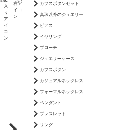
真珠
ならグリーンヒルズだ！
喜ばれる贈り物
カフスボタンセット
。
結婚して30年目を迎える記
真珠以外のジュエリー
念日は真珠婚式といわれま
す。海の中で自然の恵みを
ピアス
受けながらじっくりと育っ
ていく富・健康の象徴 ...
イヤリング
ブローチ
ジュエリーケース
カフスボタン
カジュアルネックレス
フォーマルネックレス
ペンダント
ブレスレット
リング