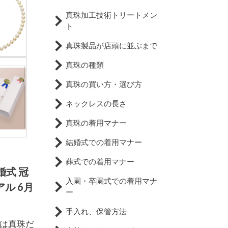
真珠加工技術トリートメン
ト
真珠製品が店頭に並ぶまで
真珠の種類
真珠の買い方・選び方
ネックレスの長さ
真珠の着用マナー
結婚式での着用マナー
葬式での着用マナー
婚式 冠
入園・卒園式での着用マナ
ル 6月
ー
手入れ、保管方法
は真珠だ