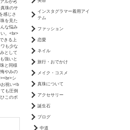
美容
ュアルから
>真珠のサ
インスタグラマー着用アイ
ジを感じさ
テム
真珠を見た
ろんな悩み
ファッション
。<br>
恋愛
できる上
シワも少な
ネイル
なみとして
にも強いと
旅行・おでかけ
真珠と同様
お悔やみの
メイク・コスメ
<br>シ
真珠について
のお祝い<b
しても圧倒
アクセサリー
ぜひこのボ
誕生石
ブログ
中道