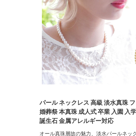
パール ネックレス 高級 淡水真珠 フォ
婚葬祭 本真珠 成人式 卒業 入園 入
誕生石 金属アレルギー対応
オール真珠層故の魅力、淡水パールネッ