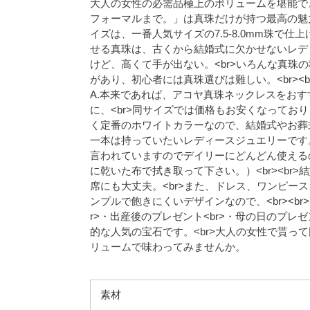
大人の女性の必需品極上のボリュームを堪能で
フォーマルまで。」は真珠だけが持つ最高の魅力！
イズは、一番人気サイズの7.5-8.0mm珠で
せる真珠は、古くから結婚式に欠かせないレディ
けど、高くて手が出ない。<br>いろんな真珠
があり、初心者には真珠選びは難しい。<br><
A.本来であれば、アコヤ真珠ネックレスをお
に、<br>同サイズでは価格もお安くなっており
く定番のホワイトカラーなので、結婚式やお葬
一本は持っていたいレディースジュエリーです
言われていますのでデイリーにどんどん使える
に乾いた布で拭き取って下さい。）<br><b
席にも大丈夫。<br>また、ドレス、ワンピース
ンプルで飽きにくいデザインなので、<br><br
r>・出産後のプレゼント<br>・母の日のプレゼ
的な人気の宝石です。<br>大人の女性で貰っ
リュームで味わってみませんか。
素材