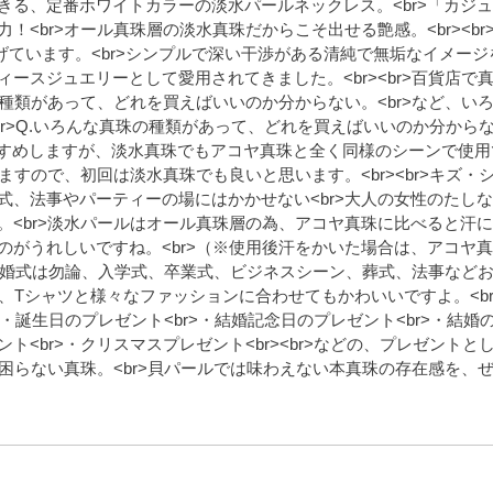
きる、定番ホワイトカラーの淡水パールネックレス。<br>「カジ
<br>オール真珠層の淡水真珠だからこそ出せる艶感。<br><br
仕上げています。<br>シンプルで深い干渉がある清純で無垢なイメー
ースジュエリーとして愛用されてきました。<br><br>百貨店で
の種類があって、どれを買えばいいのか分からない。<br>など、い
br>Q.いろんな真珠の種類があって、どれを買えばいいのか分からない
すすめしますが、淡水真珠でもアコヤ真珠と全く同様のシーンで使用
ますので、初回は淡水真珠でも良いと思います。<br><br>キズ・
式、法事やパーティーの場にはかかせない<br>大人の女性のたし
。<br>淡水パールはオール真珠層の為、アコヤ真珠に比べると汗
のがうれしいですね。<br>（※使用後汗をかいた場合は、アコヤ
r>結婚式は勿論、入学式、卒業式、ビジネスシーン、葬式、法事など
、Tシャツと様々なファッションに合わせてもかわいいですよ。<br>
>・誕生日のプレゼント<br>・結婚記念日のプレゼント<br>・結婚
ント<br>・クリスマスプレゼント<br><br>などの、プレゼントと
て困らない真珠。<br>貝パールでは味わえない本真珠の存在感を、