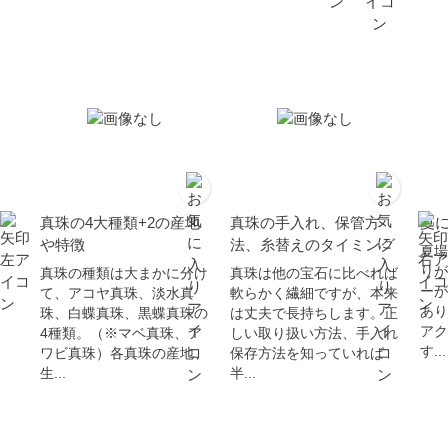
真珠の4大種類+2の産地
真珠の手入れ、保管方
夏
や特徴
法、糸替えのタイミング
夏場
りが
真珠の種類は大まかに分け
真珠は他の宝石に比べれば
ーが
て、アコヤ真珠、淡水真
軟らかく繊細ですが、本来
あり
珠、白蝶真珠、黒蝶真珠の
は丈夫で長持ちします。正
アク
4種類。（※マベ真珠、ア
しい取り扱い方法、手入れ
す...
ワビ真珠）各真珠の産地、
保存方法を知っていれば
生...
半...