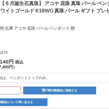
【６月誕生石真珠】 アコヤ 花珠 真珠 パール ペン
 ホワイトゴールド K18WG 真珠 パール ギフト プレ
勢 志摩 アコヤ 花珠 パール ペンダント 贈
p274
,140円
税込
7,400円）
品は、ペンダントトップのみ。
再入荷通知に登録する
の商品について問い合せる