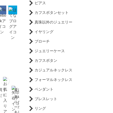
ピアス
カフスボタンセット
真珠以外のジュエリー
イヤリング
ブローチ
ジュエリーケース
カフスボタン
カジュアルネックレス
フォーマルネックレス
ペンダント
買う
夏に真珠をつけない理由
真珠が特産のベトナムの
だ！
フーコック島へ行ってき
夏場は服装がシンプルにな
ブレスレット
た。
りがちなため、アクセサリ
ーが活かしやすい時期でも
リング
あります。もちろん真珠の