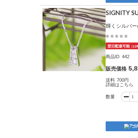
SIGNITY 
輝くシルバー
翌日配達可能
（1
商品ID
442
5,
販売価格
送料
700円
詳細はこちら
数量
こ