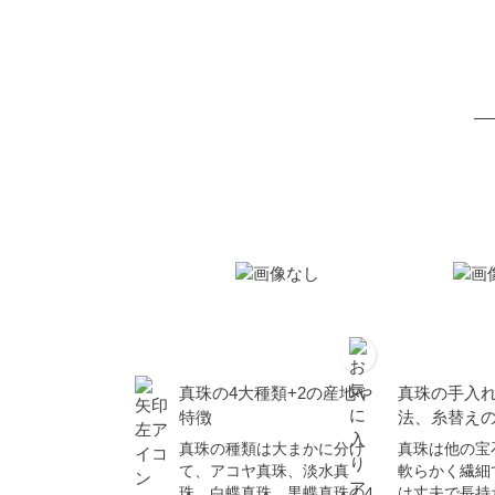
真珠の4大種類+2の産地や
真珠の手入
特徴
法、糸替え
真珠の種類は大まかに分け
真珠は他の宝
て、アコヤ真珠、淡水真
軟らかく繊細
珠、白蝶真珠、黒蝶真珠の4
は丈夫で長持