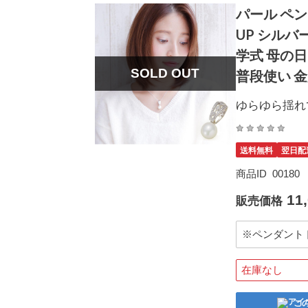
パール ペン
UP シルバ
学式 母の日
SOLD OUT
普段使い 
ゆらゆら揺れ
送料無料
翌日配
商品ID
00180
11
販売価格
※ペンダント
在庫なし
こ