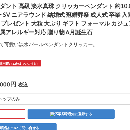
ダント 高級 淡水真珠 クリッカーペンダント 約10.
ー SV ニアラウンド 結婚式 冠婚葬祭 成人式 卒業 入
 プレゼント 大粒 大ぶり ギフト フォーマル カジ
金属アレルギー対応 贈り物 6月誕生石
て可愛い淡水パールペンダントクリッカー。
達可能
（12時までのご注文）
,000円
税込
トップのみ
再入荷通知に登録する
の商品について問い合せる