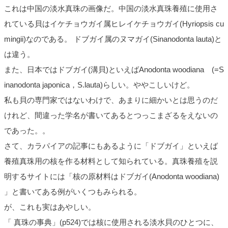
これは中国の淡水真珠の画像だ。中国の淡水真珠養殖に使用さ
れている貝はイケチョウガイ属ヒレイケチョウガイ(Hyriopsis cu
mingii)なのである。 ドブガイ属のヌマガイ(Sinanodonta lauta)と
は違う。
また、日本ではドブガイ(溝貝)といえばAnodonta woodiana (=S
inanodonta japonica，S.lauta)らしい。ややこしいけど。
私も貝の専門家ではないわけで、あまりに細かいとは思うのだ
けれど、間違った学名が書いてあるとつっこまざるをえないの
であった。。
さて、カラパイアの記事にもあるように「ドブガイ」といえば
養殖真珠用の核を作る材料として知られている。真珠養殖を説
明するサイトには「核の原材料はドブガイ(Anodonta woodiana)
」と書いてある例がいくつもみられる。
が、これも実はあやしい。
「 真珠の事典」(p524)では核に使用される淡水貝のひとつに、