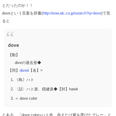
とだったのか！！
doveという言葉を辞書(
http://eow.alc.co.jp/search?q=dove
)で見
ると
dove
【動】
diveの過去形◆
【同】
dived
【名】>
《鳥》ハト
〈話〉ハト派、穏健派◆【対】hawk
＝ dove color
とある。「dove color=ハト色、赤または紫を帯びたグレー」と