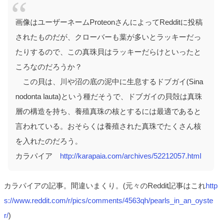
画像はユーザーネームProteonさんによってRedditに投稿
されたものだが、クローバーも葉が多いとラッキーだっ
たりするので、この真珠貝はラッキーだらけといったと
ころなのだろうか？
この貝は、川や沼の底の泥中に生息するドブガイ(Sina
nodonta lauta)という種だそうで、ドブガイの貝殻は真珠
層の構造を持ち、養殖真珠の核とするには最適であると
言われている。おそらくは養殖された真珠でたくさん核
を入れたのだろう。
カラパイア
http://karapaia.com/archives/52212057.html
カラパイアの記事。間違いまくり。(元々のReddit記事はこれ
http
s://www.reddit.com/r/pics/comments/4563qh/pearls_in_an_oyste
r/
)