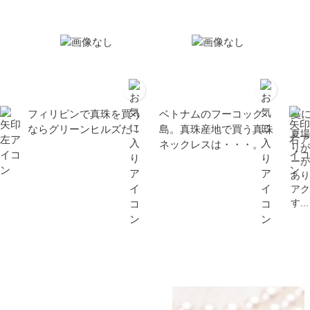
フィリピンで真珠を買う
ベトナムのフーコック
夏
ならグリーンヒルズだ！
島。真珠産地で買う真珠
夏場
ネックレスは・・・。
りが
ーが
あり
アク
す...