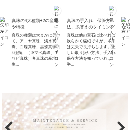
真珠の4大種類+2の産地
真珠の手入れ、保管方
フ
や特徴
法、糸替えのタイミング
な
真珠の種類は大まかに分け
真珠は他の宝石に比べれば
て、アコヤ真珠、淡水真
軟らかく繊細ですが、本来
珠、白蝶真珠、黒蝶真珠の
は丈夫で長持ちします。正
4種類。（※マベ真珠、ア
しい取り扱い方法、手入れ
ワビ真珠）各真珠の産地、
保存方法を知っていれば
生...
半...