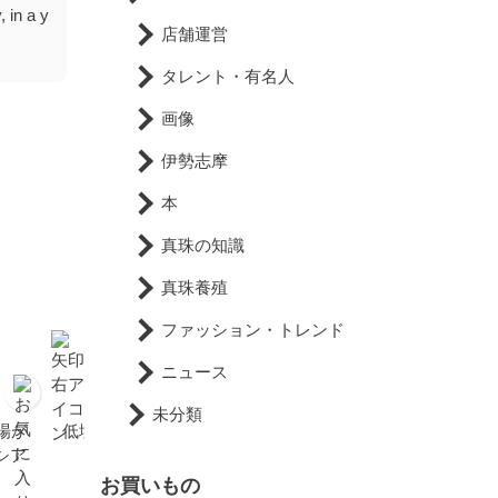
 in a y
店舗運営
タレント・有名人
画像
伊勢志摩
本
真珠の知識
真珠養殖
ファッション・トレンド
ニュース
未分類
場が
低塩分海水で良質真珠
真珠玉出しワクワク(試験
シア
ニュース
ムキ) ニュース
お買いもの