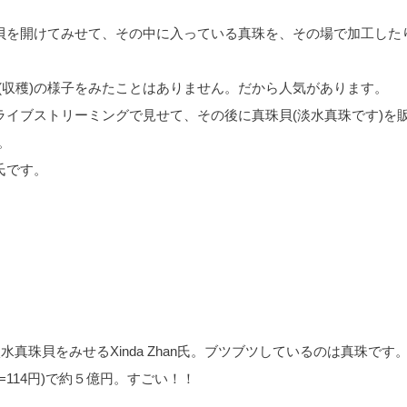
珠貝を開けてみせて、その中に入っている真珠を、その場で加工した
(収穫)の様子をみたことはありません。だから人気があります。
ライブストリーミングで見せて、その後に真珠貝(淡水真珠です)を
。
an氏です。
水真珠貝をみせるXinda Zhan氏。ブツブツしているのは真珠です
=114円)で約５億円。すごい！！
。