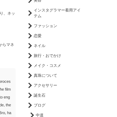
美容
インスタグラマー着用アイ
り、ネッ
テム
ファッション
恋愛
からマネ
ネイル
旅行・おでかけ
メイク・コスメ
真珠について
 proces
アクセサリー
he film
誕生石
to eng
de, the
ブログ
Bro, ha
中道