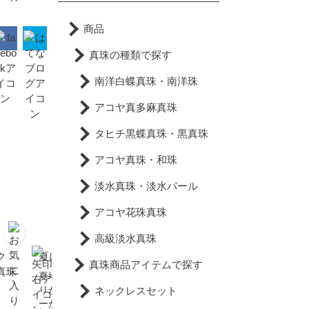
商品
真珠の種類で探す
南洋白蝶真珠・南洋珠
アコヤ真多麻真珠
タヒチ黒蝶真珠・黒真珠
アコヤ真珠・和珠
淡水真珠・淡水パール
アコヤ花珠真珠
高級淡水真珠
ク
夏に真珠をつけない理由
真珠が特産のベトナムの
真珠商品アイテムで探す
真珠
フーコック島へ行ってき
夏場は服装がシンプルにな
。
た。
りがちなため、アクセサリ
ネックレスセット
ーが活かしやすい時期でも