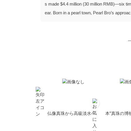
s made $4.4 million (30 million RMB)—six times
ear. Born in a pearl town, Pearl Bro’s approa
仏像真珠から高級淡水へ
本”真珠の博