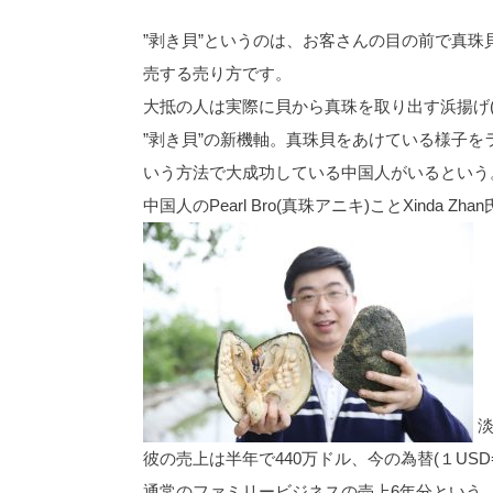
”剥き貝”というのは、お客さんの目の前で真
売する売り方です。
大抵の人は実際に貝から真珠を取り出す浜揚げ
”剥き貝”の新機軸。真珠貝をあけている様子を
いう方法で大成功している中国人がいるという
中国人のPearl Bro(真珠アニキ)ことXinda Zh
淡
彼の売上は半年で440万ドル、今の為替(１USD
通常のファミリービジネスの売上6年分という