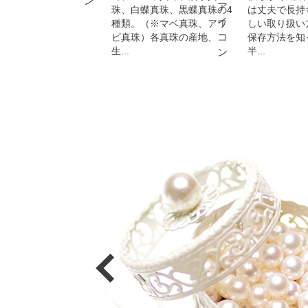
珠、白蝶真珠、黒蝶真珠の4
は丈夫で長持
種類。（※マベ真珠、アワ
しい取り扱い
ビ真珠）各真珠の産地、
保存方法を知
生...
半...