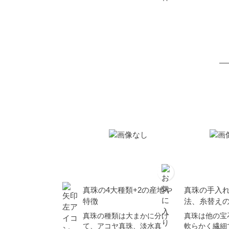
真珠の4大種類+2の産地や
真珠の手入
特徴
法、糸替え
真珠の種類は大まかに分け
真珠は他の宝
て、アコヤ真珠、淡水真
軟らかく繊細