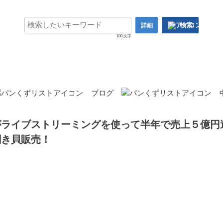
検索
詳細
100 文字
ブログ
がライブストリーミングを使って半年で売上５億円
剥き貝販売！