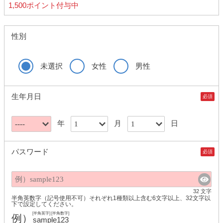
1,500ポイント付与中
性別
未選択
女性
男性
生年月日
必須
年
月
日
パスワード
必須
32 文字
半角英数字（記号使用不可）それぞれ1種類以上含む6文字以上、32文字以
下で設定してください。
[半角英字] [半角数字]
例）
sample123